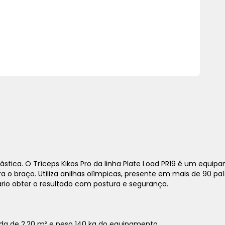
stica. O Tríceps Kikos Pro da linha Plate Load PR19 é um equi
a o braço. U
tiliza anilhas olímpicas, presente em mais de 90 p
uário obter o resultado com postura e segurança.
da de 2,20 m² e peso 140 kg do equipamento.