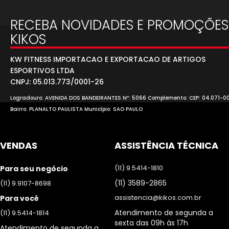
RECEBA NOVIDADES E PROMOÇÕES
KIKOS
KW FITNESS IMPORTACAO E EXPORTACAO DE ARTIGOS
ESPORTIVOS LTDA
CNPJ: 05.013.773/0001-26
Logradouro: AVENIDA DOS BANDEIRANTES Nº: 5066 Complemento: CEP: 04.071-0
Bairro: PLANALTO PAULISTA Município: SAO PAULO
VENDAS
ASSISTÊNCIA TÉCNICA
(11) 9.5414-1810
Para seu negócio
(11) 3589-2865
(11) 9.9107-8698
assistencia@kikos.com.br
Para você
Atendimento de segunda a
(11) 9.5414-1814
sexta das 09h às 17h
Atendimento de segunda a