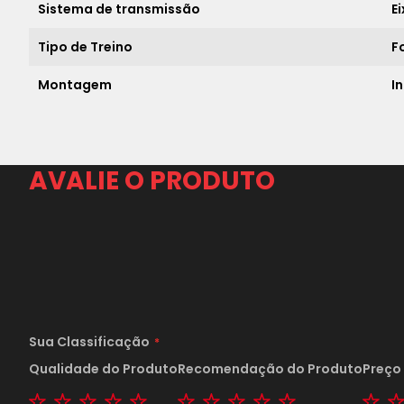
Sistema de transmissão
E
Tipo de Treino
F
Montagem
I
AVALIE O PRODUTO
Sua Classificação
Qualidade do Produto
Recomendação do Produto
Preço
1 star
2 stars
3 stars
4 stars
5 stars
1 star
2 stars
3 stars
4 stars
5 stars
1 s