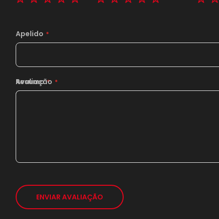
Apelido
Resumo
Avaliação
ENVIAR AVALIAÇÃO