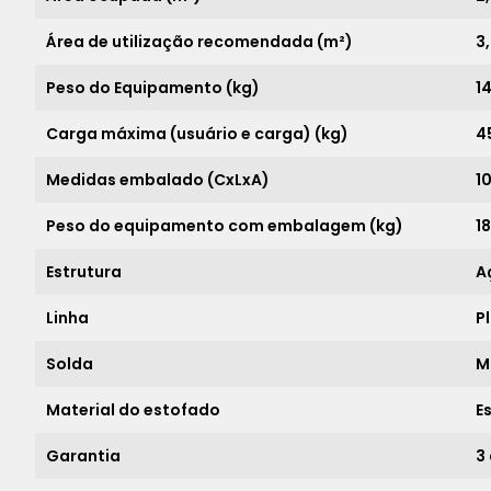
Área de utilização recomendada (m²)
3
Peso do Equipamento (kg)
1
Carga máxima (usuário e carga) (kg)
4
Medidas embalado (CxLxA)
10
Peso do equipamento com embalagem (kg)
1
Estrutura
A
Linha
P
Solda
M
Material do estofado
E
Garantia
3