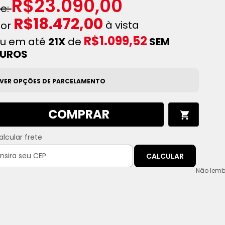
R$23.090,00
R$18.472,00
à vista
R$1.099,52
u em até
21X
de
SEM
JUROS
VER OPÇÕES DE PARCELAMENTO
COMPRAR
alcular frete
CALCULAR
Não lemb