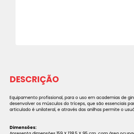
Saltar
para
o
início
da
DESCRIÇÃO
Galeria
de
imagens
Equipamento profissional, para o uso em academias de giná
desenvolver os músculos do tríceps, que são essenciais par
articulado é unilateral, e através das anilhas permite o us
Dimensões:
Apresenta dimensões 159 X 138,5 X 95 cm, com área ocupa