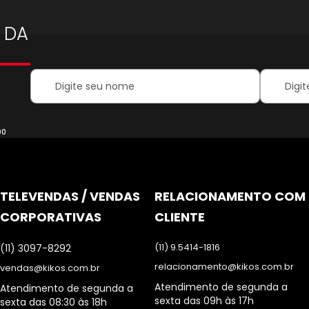
 DA
Your
Inscreva-
Name:
se
na
nossa
Newsletter
00
TELEVENDAS / VENDAS
RELACIONAMENTO COM
CORPORATIVAS
CLIENTE
(11) 9.5414-1816
(11) 3097-8292
relacionamento@kikos.com.br
vendas@kikos.com.br
Atendimento de segunda a
Atendimento de segunda a
sexta das 09h às 17h
sexta das 08:30 às 18h