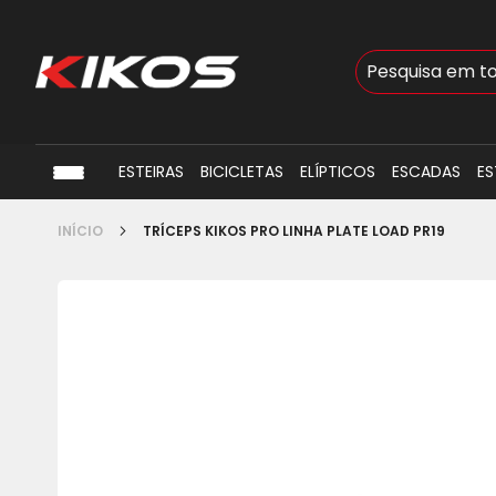
Busca
ESTEIRAS
BICICLETAS
ELÍPTICOS
ESCADAS
ES
INÍCIO
TRÍCEPS KIKOS PRO LINHA PLATE LOAD PR19
Pular
para
o
final
da
Galeria
de
imagens