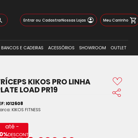
Pular
Meu Carrinho
Entrar
Cadastrar
Nossas Lojas
para
o
Busca
conteúdo
BANCOS E CADEIRAS
ACESSÓRIOS
SHOWROOM
OUTLET
TRÍCEPS KIKOS PRO LINHA
PLATE LOAD PR19
EF:
I012608
arca:
KIKOS FITNESS
até -
0%
DESCONTO