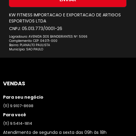
Newsletter:
KW FITNESS IMPORTACAO E EXPORTACAO DE ARTIGOS
ESPORTIVOS LTDA
CNPJ: 05.013.773/0001-26
Logradouro: AVENIDA DOS BANDEIRANTES Nº: 5066
Complemento: CEP: 04.071-000
Bairro: PLANALTO PAULISTA
Município: SAO PAULO
VENDAS
Para seu negócio
(11) 9.9107-8698
Para você
(11) 9.5414-1814
Atendimento de segunda a sexta das 09h às 18h