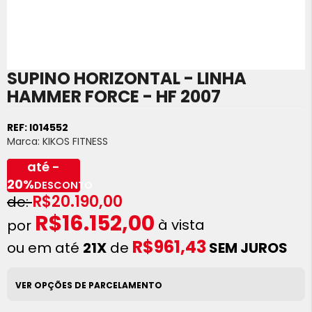
SUPINO HORIZONTAL - LINHA
Saltar
para
HAMMER FORCE - HF 2007
o
início
REF:
I014552
da
Marca:
KIKOS FITNESS
Galeria
de
até -
imagens
20%
DESCONTO
R$20.190,00
R$16.152,00
à vista
R$961,43
ou em até
21X
de
SEM JUROS
VER OPÇÕES DE PARCELAMENTO