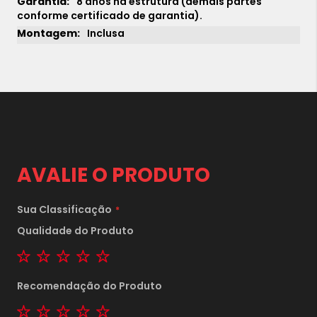
8 anos na estrutura (demais partes
conforme certificado de garantia).
Inclusa
AVALIE O PRODUTO
Sua Classificação
Qualidade do Produto
1 star
2 stars
3 stars
4 stars
5 stars
1x
sem juros de
20.190,00
2x
sem juros de
Recomendação do Produto
10.095,00
1 star
2 stars
3 stars
4 stars
5 stars
3x
sem juros de
6.730,00