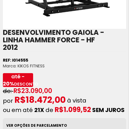
DESENVOLVIMENTO GAIOLA -
Saltar
para
LINHA HAMMER FORCE - HF
o
2012
início
da
Galeria
REF:
I014555
de
Marca:
KIKOS FITNESS
imagens
até -
20%
DESCONTO
R$23.090,00
R$18.472,00
à vista
R$1.099,52
ou em até
21X
de
SEM JUROS
VER OPÇÕES DE PARCELAMENTO