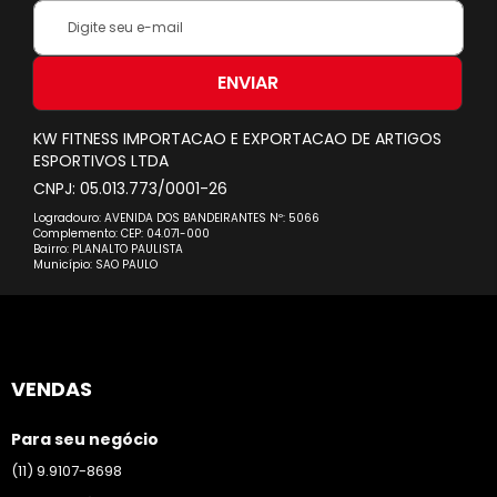
Inscreva-
se
na
nossa
ENVIAR
Newsletter:
KW FITNESS IMPORTACAO E EXPORTACAO DE ARTIGOS
ESPORTIVOS LTDA
CNPJ: 05.013.773/0001-26
Logradouro: AVENIDA DOS BANDEIRANTES Nº: 5066
Complemento: CEP: 04.071-000
Bairro: PLANALTO PAULISTA
Município: SAO PAULO
VENDAS
Para seu negócio
(11) 9.9107-8698