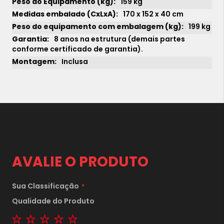
159 kg
170 x 152 x 40 cm
199 kg
8 anos na estrutura (demais partes
conforme certificado de garantia).
Inclusa
AVALIE O PRODUTO
Sua Classificação
1x
sem juros de
Qualidade do Produto
23.090,00
1 star
2 stars
3 stars
4 stars
5 stars
2x
sem juros de
11.545,00