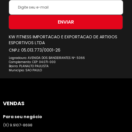
Inscreva-
se
na
nossa
ENVIAR
Newsletter:
KW FITNESS IMPORTACAO E EXPORTACAO DE ARTIGOS
ESPORTIVOS LTDA
CNPJ: 05.013.773/0001-26
Logradouro: AVENIDA DOS BANDEIRANTES Nº: 5066
Complemento: CEP: 04.071-000
Bairro: PLANALTO PAULISTA
Município: SAO PAULO
VENDAS
Para seu negócio
(11) 9.9107-8698