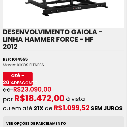
DESENVOLVIMENTO GAIOLA -
Saltar
para
LINHA HAMMER FORCE - HF
o
2012
início
da
Galeria
REF:
I014555
de
Marca:
KIKOS FITNESS
imagens
até -
20%
DESCONTO
R$23.090,00
R$18.472,00
à vista
R$1.099,52
ou em até
21X
de
SEM JUROS
VER OPÇÕES DE PARCELAMENTO