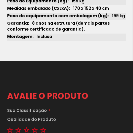
159 kg
170 x 152 x 40 cm
199 kg
8 anos na estrutura (demais partes
conforme certificado de garantia).
Inclusa
AVALIE O PRODUTO
Sua Classificação
1x
sem juros de
Qualidade do Produto
23.090,00
1 star
2 stars
3 stars
4 stars
5 stars
2x
sem juros de
11.545,00