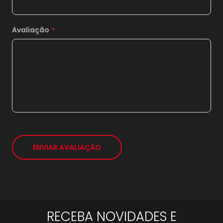
13x
sem juros de
1.776,15
14x
sem juros de
1.649,29
Avaliação
15x
sem juros de
1.539,33
16x
sem juros de
1.443,13
17x
sem juros de
1.358,24
18x
sem juros de
1.282,78
19x
sem juros de
1.215,26
20x
sem juros de
1.154,50
ENVIAR AVALIAÇÃO
21x
sem juros de
1.099,52
*
RECEBA NOVIDADES E