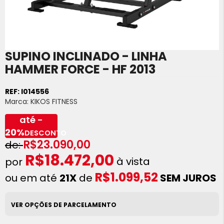
SUPINO INCLINADO - LINHA
Saltar
para
HAMMER FORCE - HF 2013
o
início
REF:
I014556
da
Marca:
KIKOS FITNESS
Galeria
de
até -
imagens
20%
DESCONTO
R$23.090,00
R$18.472,00
à vista
R$1.099,52
ou em até
21X
de
SEM JUROS
VER OPÇÕES DE PARCELAMENTO