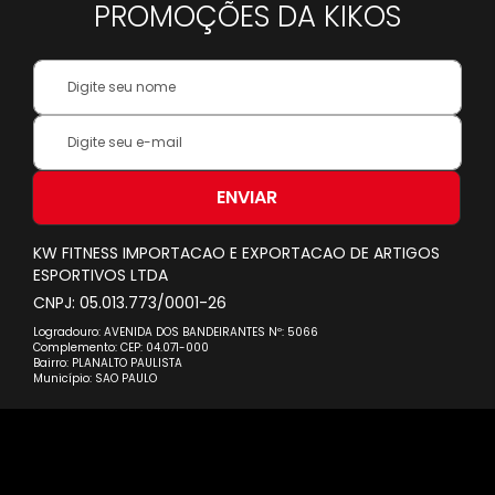
PROMOÇÕES DA KIKOS
Your
Name:
Inscreva-
se
na
nossa
ENVIAR
Newsletter:
KW FITNESS IMPORTACAO E EXPORTACAO DE ARTIGOS
ESPORTIVOS LTDA
CNPJ: 05.013.773/0001-26
Logradouro: AVENIDA DOS BANDEIRANTES Nº: 5066
Complemento: CEP: 04.071-000
Bairro: PLANALTO PAULISTA
Município: SAO PAULO