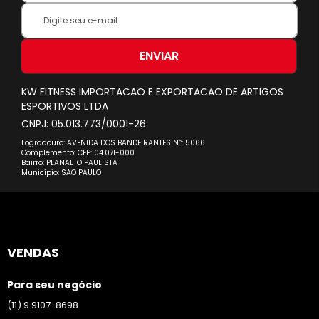
Inscreva-
se
na
nossa
ENVIAR
Newsletter:
KW FITNESS IMPORTACAO E EXPORTACAO DE ARTIGOS
ESPORTIVOS LTDA
CNPJ: 05.013.773/0001-26
Logradouro: AVENIDA DOS BANDEIRANTES Nº: 5066
Complemento: CEP: 04.071-000
Bairro: PLANALTO PAULISTA
Município: SAO PAULO
VENDAS
Para seu negócio
(11) 9.9107-8698