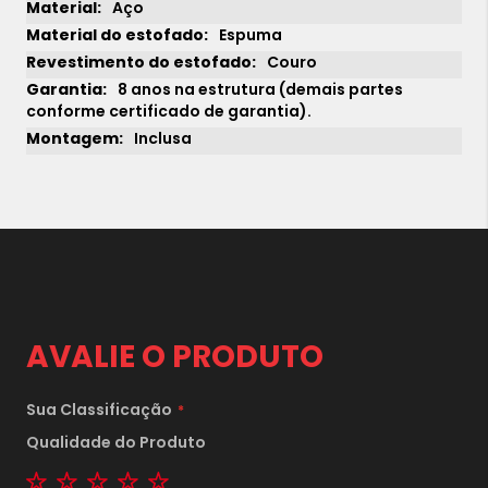
Aço
Espuma
Couro
8 anos na estrutura (demais partes
conforme certificado de garantia).
Inclusa
AVALIE O PRODUTO
Sua Classificação
1x
sem juros de
24.490,00
Qualidade do Produto
1 star
2 stars
3 stars
4 stars
5 stars
2x
sem juros de
12.245,00