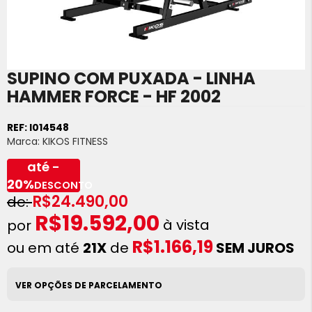
SUPINO COM PUXADA - LINHA
Saltar
para
HAMMER FORCE - HF 2002
o
início
REF:
I014548
da
Marca:
KIKOS FITNESS
Galeria
de
até -
imagens
20%
DESCONTO
R$24.490,00
R$19.592,00
à vista
R$1.166,19
ou em até
21X
de
SEM JUROS
VER OPÇÕES DE PARCELAMENTO