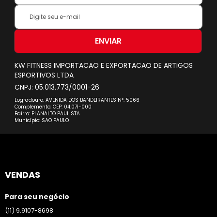
Inscreva-
se
na
nossa
ENVIAR
Newsletter:
KW FITNESS IMPORTACAO E EXPORTACAO DE ARTIGOS
ESPORTIVOS LTDA
CNPJ: 05.013.773/0001-26
Logradouro: AVENIDA DOS BANDEIRANTES Nº: 5066
Complemento: CEP: 04.071-000
Bairro: PLANALTO PAULISTA
Município: SAO PAULO
VENDAS
Para seu negócio
(11) 9.9107-8698