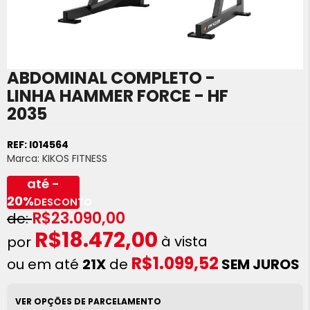
ABDOMINAL COMPLETO -
Saltar
para
LINHA HAMMER FORCE - HF
o
2035
início
da
Galeria
REF:
I014564
de
Marca:
KIKOS FITNESS
imagens
até -
20%
DESCONTO
R$23.090,00
R$18.472,00
à vista
R$1.099,52
ou em até
21X
de
SEM JUROS
VER OPÇÕES DE PARCELAMENTO