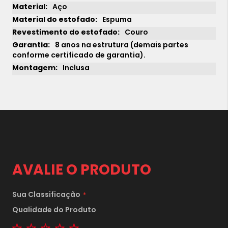
Aço
Espuma
Couro
8 anos na estrutura (demais partes
conforme certificado de garantia).
Inclusa
AVALIE O PRODUTO
Sua Classificação
1x
sem juros de
23.090,00
Qualidade do Produto
1 star
2 stars
3 stars
4 stars
5 stars
2x
sem juros de
11.545,00