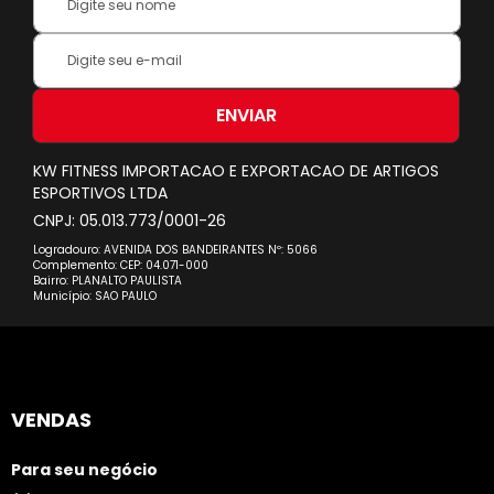
Name:
Inscreva-
se
na
nossa
ENVIAR
Newsletter:
KW FITNESS IMPORTACAO E EXPORTACAO DE ARTIGOS
ESPORTIVOS LTDA
CNPJ: 05.013.773/0001-26
Logradouro: AVENIDA DOS BANDEIRANTES Nº: 5066
Complemento: CEP: 04.071-000
Bairro: PLANALTO PAULISTA
Município: SAO PAULO
VENDAS
Para seu negócio