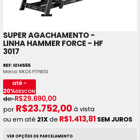
SUPER AGACHAMENTO -
Saltar
para
LINHA HAMMER FORCE - HF
o
3017
início
da
Galeria
REF:
I014565
de
Marca:
KIKOS FITNESS
imagens
até -
20%
DESCONTO
R$29.690,00
R$23.752,00
à vista
R$1.413,81
ou em até
21X
de
SEM JUROS
VER OPÇÕES DE PARCELAMENTO