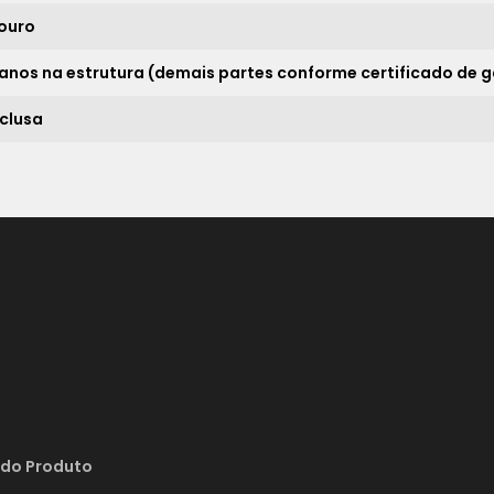
ouro
17x
sem juros de
1.440,59
 anos na estrutura (demais partes conforme certificado de g
18x
sem juros de
1.360,56
nclusa
19x
sem juros de
1.288,95
20x
sem juros de
1.224,50
21x
sem juros de
1.166,19
*
 do Produto