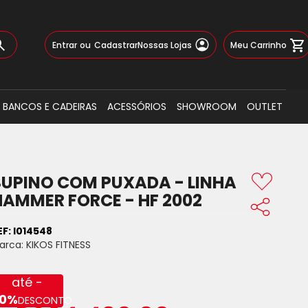
Pular
Meu Carrinho
Entrar
Cadastrar
Nossas Lojas
para
o
Busca
conteúdo
BANCOS E CADEIRAS
ACESSÓRIOS
SHOWROOM
OUTLET
SUPINO COM PUXADA - LINHA
HAMMER FORCE - HF 2002
EF:
I014548
arca:
KIKOS FITNESS
até -
0%
DESCONTO