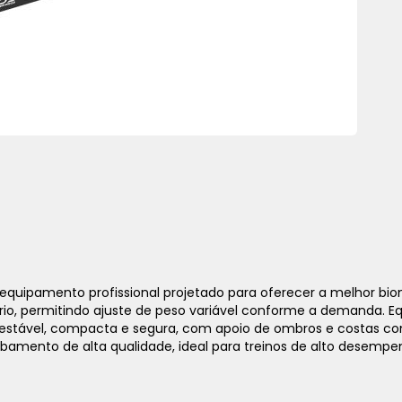
1x
sem juros de
24.490,00
equipamento profissional projetado para oferecer a melhor bi
ário, permitindo ajuste de peso variável conforme a demanda. E
2x
sem juros de
12.245,00
 estável, compacta e segura, com apoio de ombros e costas con
bamento de alta qualidade, ideal para treinos de alto desempe
3x
sem juros de
8.163,33
4x
sem juros de
6.122,50