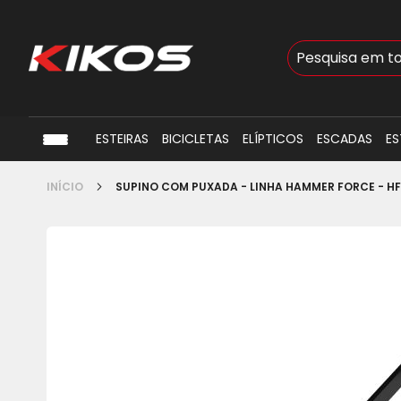
Busca
ESTEIRAS
BICICLETAS
ELÍPTICOS
ESCADAS
ES
INÍCIO
SUPINO COM PUXADA - LINHA HAMMER FORCE - HF
Pular
para
o
final
da
Galeria
de
imagens