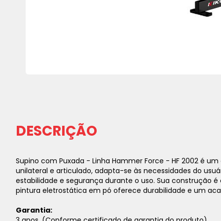
Saltar
para
o
início
da
DESCRIÇÃO
Galeria
de
imagens
Supino com Puxada - Linha Hammer Force - HF 2002 é um 
unilateral e articulado, adapta-se às necessidades do usu
estabilidade e segurança durante o uso. Sua construção é
pintura eletrostática em pó oferece durabilidade e um aca
Garantia:
3 anos. (Conforme certificado de garantia do produto).