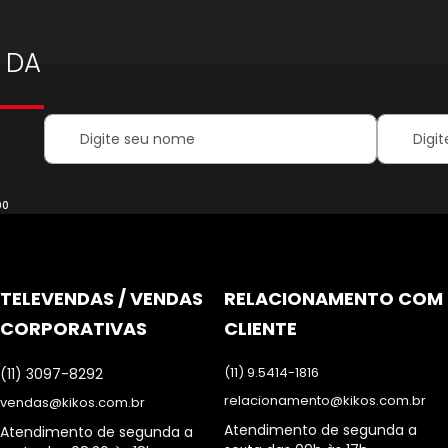
 DA
Your
Inscreva-
Name:
se
na
nossa
Newsletter
00
TELEVENDAS / VENDAS
RELACIONAMENTO COM
CORPORATIVAS
CLIENTE
(11) 9.5414-1816
(11) 3097-8292
relacionamento@kikos.com.br
vendas@kikos.com.br
Atendimento de segunda a
Atendimento de segunda a