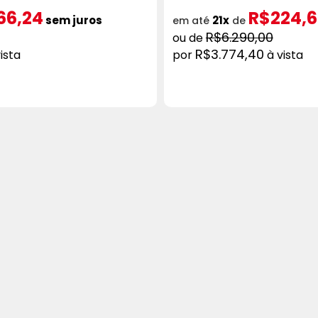
66,24
R$224,6
sem juros
21x
em até
de
R$6.290,00
R$3.774,40
ista
à vista
ICIONAR AO CARRINHO
COMPRAR
ADICION