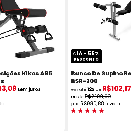
até -
55%
DESCONTO
osições Kikos A85
Banco De Supino Re
es
BSR-206
03,09
R$102,1
sem juros
12x
em até
de
R$2.190,00
R$980,80
sta
à vista
Avaliações:
100%
ICIONAR AO CARRINHO
COMPRAR
ADICION