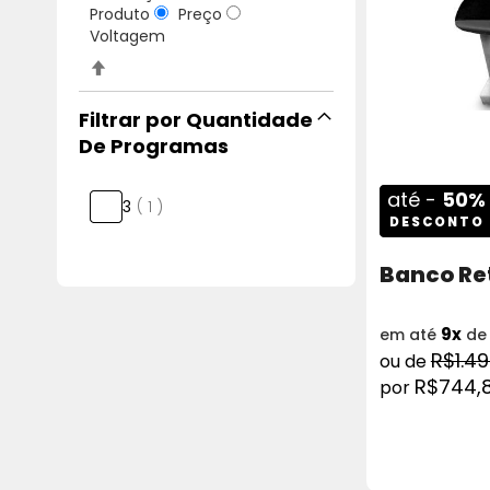
Produto
Preço
Voltagem
Definir
Direção
Decrescente
Quantidade
De Programas
até -
50%
artigo
3
1
DESCONTO
Banco Ret
9x
em até
d
R$1.49
R$744,
COMPRAR