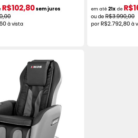
R$102,80
R$1
sem juros
21x
e
em até
de
0,00
R$3.990,00
,60
R$2.792,80
à vista
à v
ADICIONAR AO CARRINHO
COMPRAR
AD