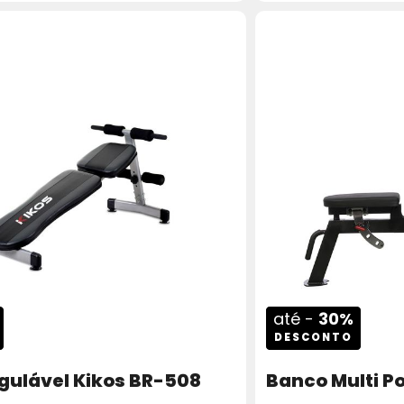
até -
30%
DESCONTO
gulável Kikos BR-508
Banco Multi P