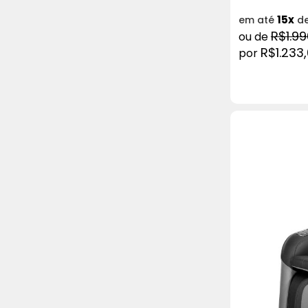
15x
em até
d
R$1.99
R$1.233
COMPRAR