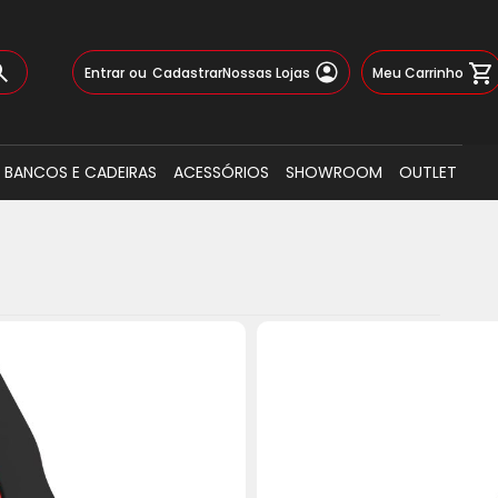
Pular
Meu Carrinho
Entrar
Cadastrar
Nossas Lojas
para
o
Busca
conteúdo
BANCOS E CADEIRAS
ACESSÓRIOS
SHOWROOM
OUTLET