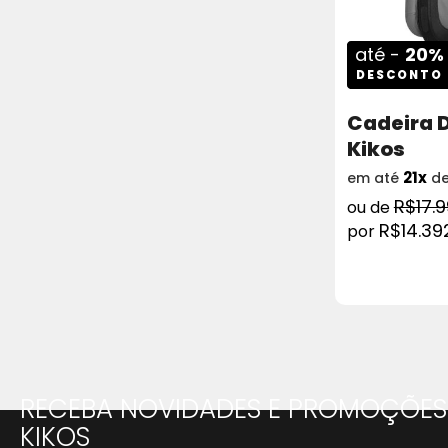
até -
20%
DESCONTO
Cadeira 
Kikos
21x
em até
d
R$17.
R$14.39
COMPRAR
RECEBA NOVIDADES E PROMOÇÕES
KIKOS