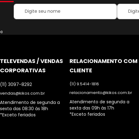
Your
Inscreva-
Name:
se
na
nossa
Newsletter
00
TELEVENDAS / VENDAS
RELACIONAMENTO COM
CORPORATIVAS
CLIENTE
(11) 9.5414-1816
(11) 3097-8292
relacionamento@kikos.com.br
vendas@kikos.com.br
Atendimento de segunda a
Atendimento de segunda a
sexta das 09h às 17h
sexta das 08:30 às 18h
*Exceto feriados
*Exceto feriados