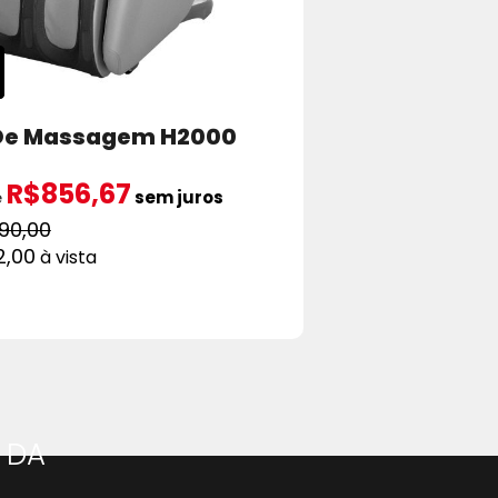
De Massagem H2000
R$856,67
sem juros
e
990,00
2,00
à vista
ADICIONAR AO CARRINHO
 DA