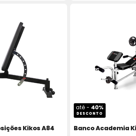
até -
40%
DESCONTO
osições Kikos A84
Banco Academia K