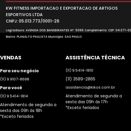
KW FITNESS IMPORTACAO E EXPORTACAO DE ARTIGOS
ESPORTIVOS LTDA
CNPJ: 05.013.773/0001-26
Logradouro: AVENIDA DOS BANDEIRANTES Nº: 5066 Complemento: CEP: 04.071-0
Bairro: PLANALTO PAULISTA Município: SAO PAULO
VENDAS
ASSISTÊNCIA TÉCNICA
(11) 9.5414-1810
Para seu negócio
(11) 3589-2865
(11) 9.9107-8698
assistencia@kikos.com.br
Para você
Atendimento de segunda a
(11) 9.5414-1814
sexta das 09h às 17h
Atendimento de segunda a
*Exceto feriados
sexta das 09h às 18h
*Exceto feriados