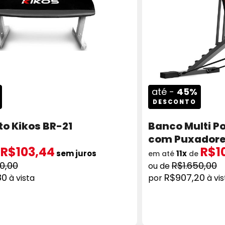
até -
45%
DESCONTO
o Kikos BR-21
Banco Multi P
com Puxador
R$103,44
R$1
sem juros
11x
e
em até
de
0,00
R$1.650,00
80
R$907,20
à vista
à vi
ADICIONAR AO CARRINHO
COMPRAR
AD