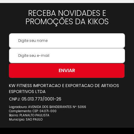
a
RECEBA NOVIDADES E
pagina
PROMOÇÕES DA KIKOS
Your
Name:
Inscreva-
se
na
nossa
ENVIAR
Newsletter:
KW FITNESS IMPORTACAO E EXPORTACAO DE ARTIGOS
ESPORTIVOS LTDA
CNPJ: 05.013.773/0001-26
Logradouro: AVENIDA DOS BANDEIRANTES Nº: 5066
Complemento: CEP: 04.071-000
Bairro: PLANALTO PAULISTA
Município: SAO PAULO