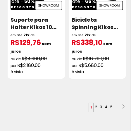
até -
50%
até -
66%
DESCONTO
DESCONTO
Suporte para
Bicicleta
Halter Kikos 10
Spinning Kikos
pares Showroom
MS4000 Roda de
21x
21x
em até
de
em até
de
R$129,76
R$338,10
Inércia 22kg
sem
sem
Showroom
juros
juros
R$4.360,00
R$16.790,00
R$2.180,00
R$5.680,00
à vista
à vista
Página
Pá
Pr
Página
Página
Página
Página
Você
2
3
4
5
1
esta
lendo