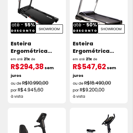
até -
55%
até -
50%
DESCONTO
DESCONTO
Esteira
Esteira
Ergométrica
Ergométrica
Kikos KS2202I 2.5
Kikos KS5403I 3.5
21x
21x
em até
de
em até
de
R$294,38
R$547,62
HP 16Km/H 110v
HP 20 Km/h
sem
sem
Showroom
Showroom
juros
juros
R$10.990,00
R$18.490,00
R$4.945,60
R$9.200,00
à vista
à vista