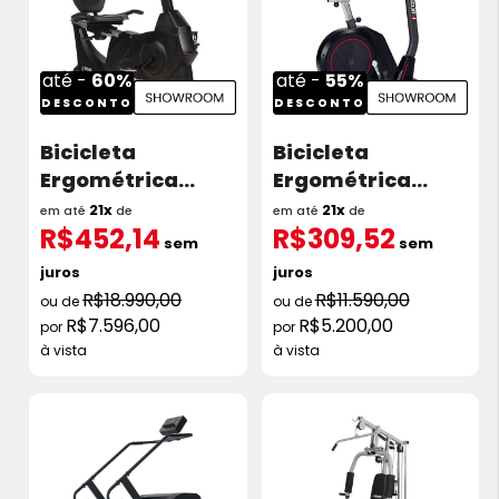
até -
60%
até -
55%
DESCONTO
DESCONTO
Bicicleta
Bicicleta
Ergométrica
Ergométrica
Kikos KR9.6Ix
Kikos KV9.3
21x
21x
em até
de
em até
de
R$452,14
R$309,52
Eletromagnética
Magnética
sem
sem
Showroom
Showroom
juros
juros
R$18.990,00
R$11.590,00
R$7.596,00
R$5.200,00
à vista
à vista