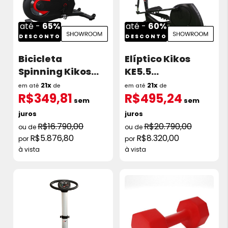
até -
65%
até -
60%
DESCONTO
DESCONTO
Bicicleta
Elíptico Kikos
Spinning Kikos
KE5.5
MS4000i Roda de
Eletromagnético
21x
21x
em até
de
em até
de
R$349,81
R$495,24
Inércia 16kg
Showroom
sem
sem
Showroom
juros
juros
R$16.790,00
R$20.790,00
R$5.876,80
R$8.320,00
à vista
à vista