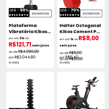
até -
50%
até -
70%
DESCONTO
DESCONTO
Plataforma
Halter Octogonal
Vibratória Kikos
Kikos Cement PS
R$8,00
P200Ix Showroom
Showroom
21x
em até
de
1x
em até
de
R$121,71
sem juros
sem juros
R$4.090,00
R$8,00
R$2.044,80
R$6,40
R$21,00
à vista
à vista