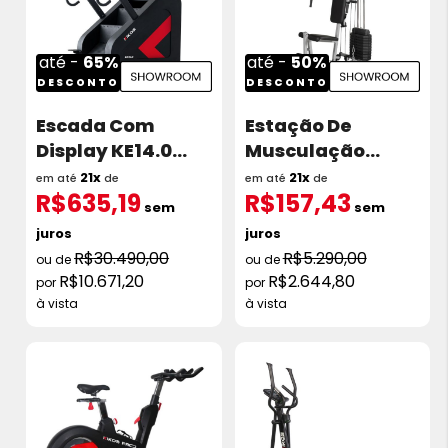
até -
65%
até -
50%
DESCONTO
DESCONTO
Escada Com
Estação De
Display KE14.0
Musculação
Showroom
Kikos Gx Power Fit
21x
21x
em até
de
em até
de
R$635,19
R$157,43
Torre 50KG
sem
sem
Showroom
juros
juros
R$30.490,00
R$5.290,00
R$10.671,20
R$2.644,80
à vista
à vista