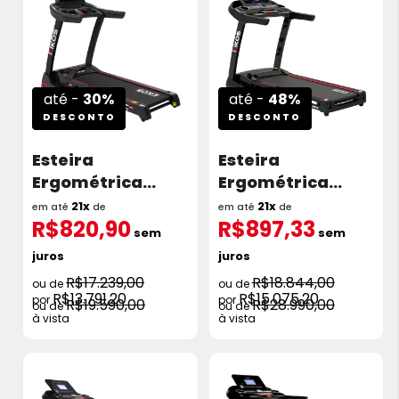
até -
30%
até -
48%
DESCONTO
DESCONTO
Esteira
Esteira
Ergométrica
Ergométrica
Kikos KS4203 3.0
Kikos Ks5406 3.0
21x
21x
em até
de
em até
de
R$820,90
R$897,33
HP 20Km/H
HP 20 Km/h
sem
sem
juros
juros
R$17.239,00
R$18.844,00
R$13.791,20
R$15.075,20
R$19.590,00
R$28.990,00
à vista
à vista