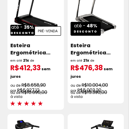
até -
48%
até -
35%
DESCONTO
DESCONTO
Esteira
Esteira
Ergométrica
Ergométrica
Kikos E1200c 2.5
Kikos KS2302 2.5
21x
21x
em até
de
em até
de
R$412,33
R$476,38
HP 14 Km/h
HP 16Km/H
sem
sem
juros
juros
R$8.658,90
R$10.004,00
R$6.927,12
R$8.003,20
R$10.690,00
R$15.390,00
à vista
à vista
Avaliações:
100%