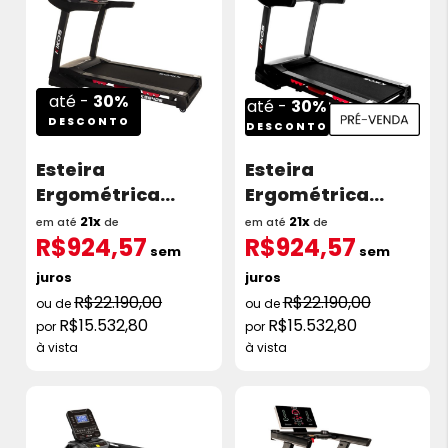
até -
30%
até -
30%
DESCONTO
DESCONTO
Esteira
Esteira
Ergométrica
Ergométrica
Kikos KS5405c 3.0
Kikos KS5405c 3.0
21x
21x
em até
de
em até
de
R$924,57
R$924,57
HP 20 Km/h 110v
HP 20 Km/h 220v
sem
sem
juros
juros
R$22.190,00
R$22.190,00
R$15.532,80
R$15.532,80
à vista
à vista