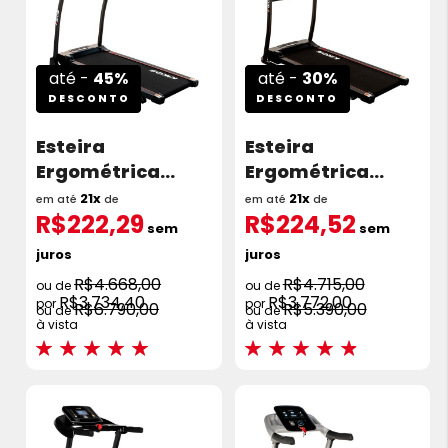
até -
45%
até -
30%
DESCONTO
DESCONTO
Esteira
Esteira
Ergométrica
Ergométrica
Kikos E900 2.0 HP
Kikos E700 2.0 HP
21x
21x
em até
de
em até
de
R$222,29
R$224,52
10 Km/h
10 Km/h
sem
sem
juros
juros
R$4.668,00
R$4.715,00
R$3.734,40
R$3.772,00
R$6.790,00
R$5.390,00
à vista
à vista
Avaliações:
Avaliações:
100%
93%