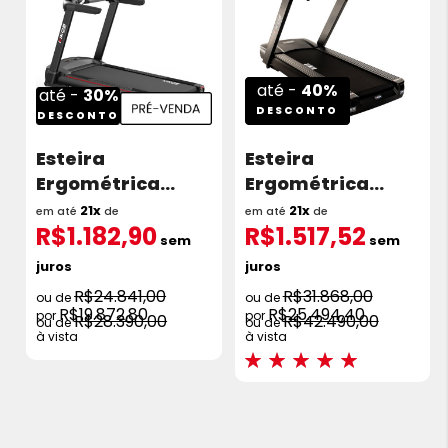
até -
40%
até -
30%
DESCONTO
DESCONTO
Esteira
Esteira
Ergométrica
Ergométrica
Kikos KX8500i 4.0
Kikos KX8600 7.0
21x
21x
em até
de
em até
de
R$1.182,90
R$1.517,52
HP 22km/h
HP 20km/h
sem
sem
juros
juros
R$24.841,00
R$31.868,00
R$19.872,80
R$25.494,40
R$28.390,00
R$42.490,00
à vista
à vista
Avaliações:
100%