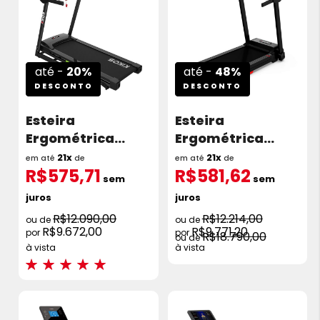
até -
20%
até -
48%
DESCONTO
DESCONTO
Esteira
Esteira
Ergométrica
Ergométrica
Kikos MAX-K3I 2.3
Kikos KX8400 3.0
21x
21x
em até
de
em até
de
R$575,71
R$581,62
HP 14 km/h
HP Ideal Para
sem
sem
Condomínios
juros
juros
18km/h
R$12.090,00
R$12.214,00
R$9.672,00
R$9.771,20
R$18.790,00
à vista
à vista
Avaliações:
100%