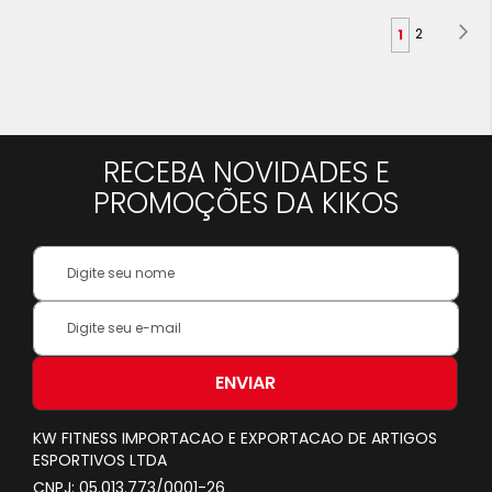
Página
Pá
Pr
Página
Você
2
1
esta
lendo
a
RECEBA NOVIDADES E
pagina
PROMOÇÕES DA KIKOS
Your
Name:
Inscreva-
se
na
nossa
ENVIAR
Newsletter:
KW FITNESS IMPORTACAO E EXPORTACAO DE ARTIGOS
ESPORTIVOS LTDA
CNPJ: 05.013.773/0001-26