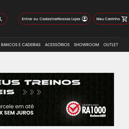
Pular
Meu Carrinho
Entrar
Cadastrar
Nossas Lojas
para
o
Busca
conteúdo
BANCOS E CADEIRAS
ACESSÓRIOS
SHOWROOM
OUTLET