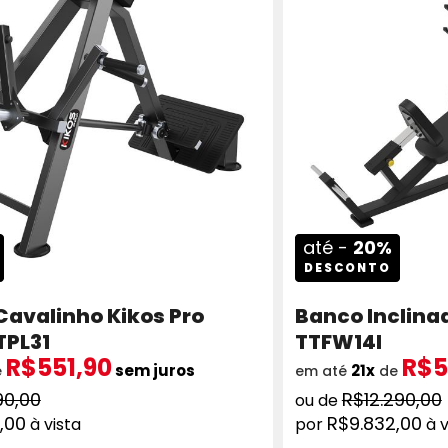
até -
20%
DESCONTO
avalinho Kikos Pro
Banco Inclinad
TPL31
TTFW14I
R$551,90
R$5
sem juros
21x
e
em até
de
90,00
R$12.290,00
,00
R$9.832,00
à vista
à v