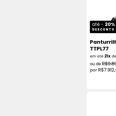
até -
20%
DESCONTO
Panturril
TTPL77
21x
em até
d
R$9.8
R$7.912
COMPRAR