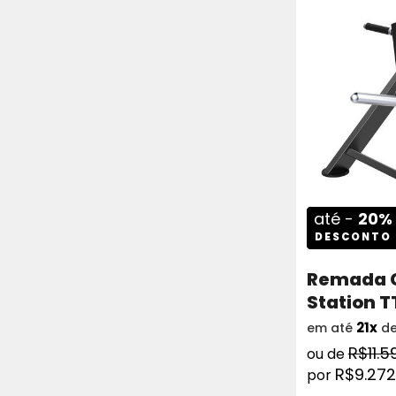
até -
20%
DESCONTO
Remada C
Station T
21x
em até
d
R$11.5
R$9.272