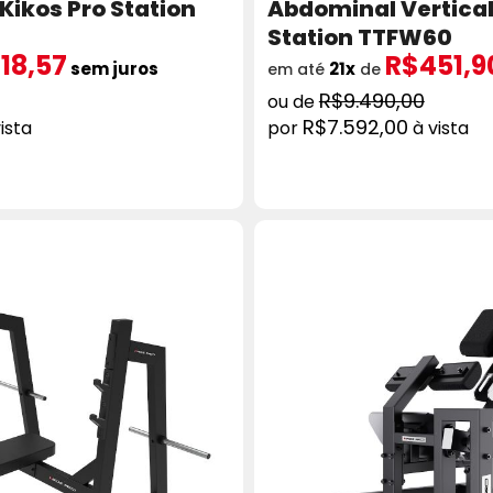
Kikos Pro Station
Abdominal Vertical
Station TTFW60
18,57
R$451,9
sem juros
21x
em até
de
R$9.490,00
R$7.592,00
ista
à vista
ICIONAR AO CARRINHO
COMPRAR
ADICION