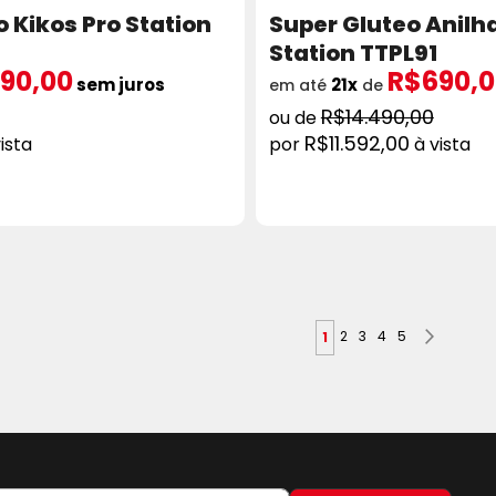
 Kikos Pro Station
Super Gluteo Anilh
Station TTPL91
90,00
R$690,0
sem juros
21x
em até
de
R$14.490,00
R$11.592,00
ista
à vista
ICIONAR AO CARRINHO
COMPRAR
ADICION
Página
Página
Página
Página
Página
Próximo
Você esta lendo a pag
2
3
4
5
1