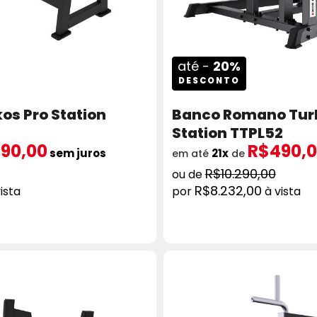
até -
20%
DESCONTO
os Pro Station
Banco Romano Turb
Station TTPL52
90,00
R$490,
sem juros
21x
em até
de
R$10.290,00
R$8.232,00
ista
à vista
ICIONAR AO CARRINHO
COMPRAR
ADICION