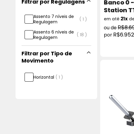
Regulagens
Banco 0 -
Station 
Assento 7 níveis de
21x
em até
d
artigo
1
Regulagem
R$8.6
Assento 6 níveis de
R$6.952
itens
18
Regulagem
COMPRAR
Tipo de
Movimento
artigo
Horizontal
1