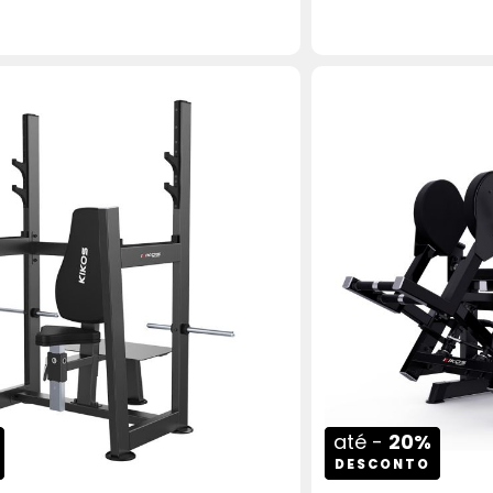
ADICIONAR AO CARRINHO
COMPRAR
AD
até -
20%
DESCONTO