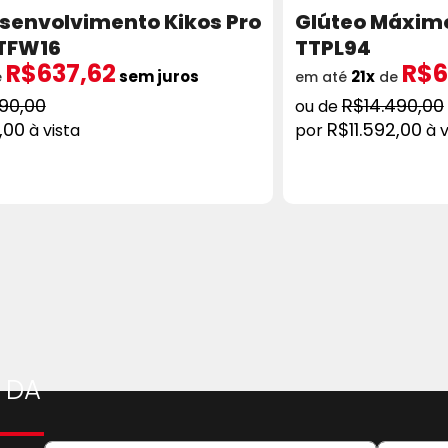
senvolvimento Kikos Pro
Glúteo Máximo
TTFW16
TTPL94
R$637,62
R$6
sem juros
21x
e
em até
de
390,00
R$14.490,00
,00
R$11.592,00
à vista
à v
ADICIONAR AO CARRINHO
COMPRAR
AD
Página
 DA