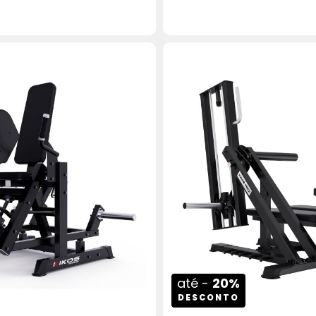
ICIONAR AO CARRINHO
COMPRAR
ADICION
até -
20%
DESCONTO