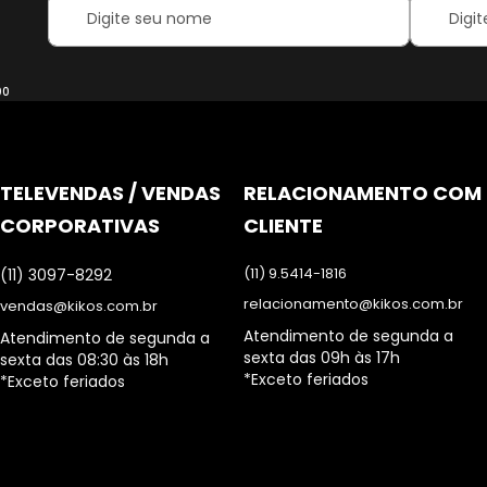
Your
Inscreva-
Name:
se
na
nossa
Newsletter
00
TELEVENDAS / VENDAS
RELACIONAMENTO COM
CORPORATIVAS
CLIENTE
(11) 9.5414-1816
(11) 3097-8292
relacionamento@kikos.com.br
vendas@kikos.com.br
Atendimento de segunda a
Atendimento de segunda a
sexta das 09h às 17h
sexta das 08:30 às 18h
*Exceto feriados
*Exceto feriados