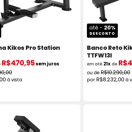
até -
20%
DESCONTO
ha Kikos Pro Station
Banco Reto Kik
TTFW13I
R$470,95
R$4
sem juros
21x
e
em até
de
90,00
R$10.290,00
,00
R$8.232,00
à vista
à v
ADICIONAR AO CARRINHO
COMPRAR
AD