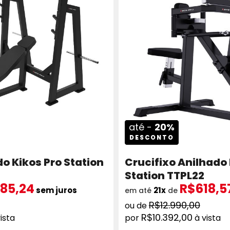
até -
20%
DESCONTO
o Kikos Pro Station
Crucifixo Anilhado 
Station TTPL22
85,24
R$618,5
sem juros
21x
em até
de
R$12.990,00
R$10.392,00
ista
à vista