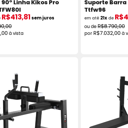
 90° Linha Kikos Pro
Suporte Barra 
TTFW80I
Ttfw96
R$413,81
R$4
sem juros
21x
e
em até
de
90,00
R$8.790,00
,00
R$7.032,00
à vista
à v
ADICIONAR AO CARRINHO
COMPRAR
AD