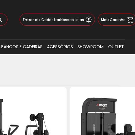
Pular
Meu Carrinho
Entrar
Cadastrar
Nossas Lojas
para
o
Busca
conteúdo
BANCOS E CADEIRAS
ACESSÓRIOS
SHOWROOM
OUTLET