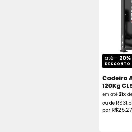
até -
20%
DESCONTO
Cadeira A
120Kg CL
21x
em até
d
R$31.
R$25.27
COMPRAR