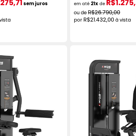
.275,71
R$1.275,
sem juros
21x
em até
de
R$26.790,00
R$21.432,00
vista
à vista
ICIONAR AO CARRINHO
COMPRAR
ADICION