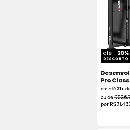
até -
20%
DESCONTO
Desenvol
Pro Class
21x
em até
d
R$26.
R$21.43
COMPRAR