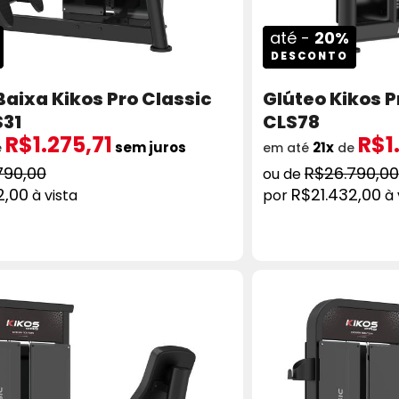
até -
20%
DESCONTO
aixa Kikos Pro Classic
Glúteo Kikos P
S31
CLS78
R$1.275,71
R$1
sem juros
21x
e
em até
de
790,00
R$26.790,00
2,00
R$21.432,00
à vista
à 
ADICIONAR AO CARRINHO
COMPRAR
AD