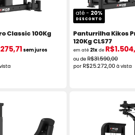
até -
20%
DESCONTO
ro Classic 100Kg
Panturrilha Kikos P
120Kg CLS77
.275,71
R$1.504
sem juros
21x
em até
de
R$31.590,00
R$25.272,00
vista
à vista
ICIONAR AO CARRINHO
COMPRAR
ADICION