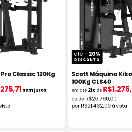
até -
20%
DESCONTO
Pro Classic 120Kg
Scott Máquina Kiko
100Kg CLS40
.275,71
R$1.275,
sem juros
21x
em até
de
R$26.790,00
R$21.432,00
vista
à vista
ICIONAR AO CARRINHO
COMPRAR
ADICION