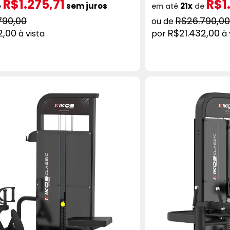
R$1.275,71
R$1
sem juros
21x
e
em até
de
790,00
R$26.790,00
2,00
R$21.432,00
à vista
à 
ADICIONAR AO CARRINHO
COMPRAR
AD