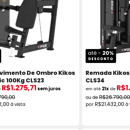
até -
20%
DESCONTO
vimento De Ombro Kikos
Remada Kikos 
ic 100Kg CLS23
CLS34
R$1.275,71
R$1
sem juros
21x
e
em até
de
790,00
R$26.790,00
2,00
R$21.432,00
à vista
à 
ADICIONAR AO CARRINHO
COMPRAR
AD