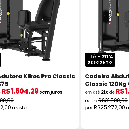
até -
20%
DESCONTO
dutora Kikos Pro Classic
Cadeira Abdut
S75
Classic 120Kg
R$1.504,29
R$1
sem juros
21x
e
em até
de
590,00
R$31.590,00
2,00
R$25.272,00
à vista
à
ADICIONAR AO CARRINHO
COMPRAR
AD