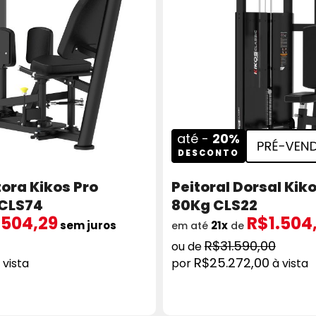
até -
20%
DESCONTO
ora Kikos Pro
Peitoral Dorsal Kik
 CLS74
80Kg CLS22
.504,29
R$1.504
sem juros
21x
em até
de
R$31.590,00
R$25.272,00
 vista
à vista
ICIONAR AO CARRINHO
COMPRAR
ADICION