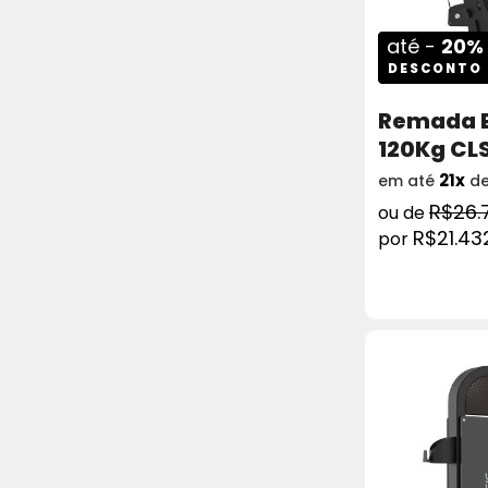
até -
20%
DESCONTO
Remada B
120Kg CL
21x
em até
d
R$26.
R$21.43
COMPRAR