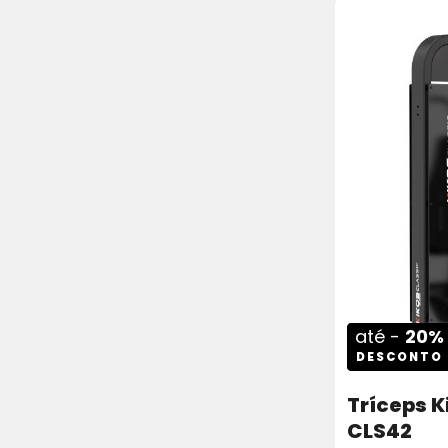
até -
20%
DESCONTO
Tríceps K
CLS42