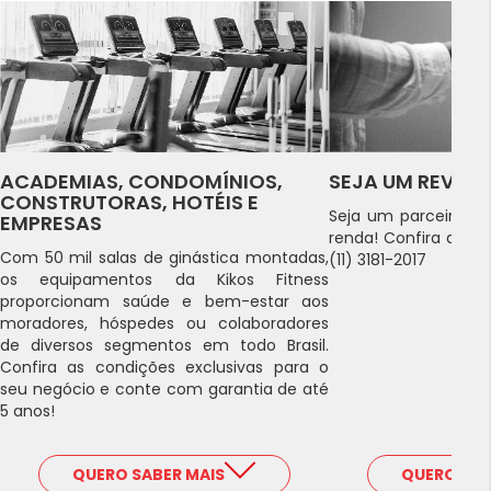
ACADEMIAS, CONDOMÍNIOS,
SEJA UM REVEN
CONSTRUTORAS, HOTÉIS E
Seja um parceiro Kik
EMPRESAS
renda! Confira as c
Com 50 mil salas de ginástica montadas,
(11) 3181-2017
os equipamentos da Kikos Fitness
proporcionam saúde e bem-estar aos
moradores, hóspedes ou colaboradores
de diversos segmentos em todo Brasil.
Confira as condições exclusivas para o
seu negócio e conte com garantia de até
5 anos!
QUERO SABER MAIS
QUERO SAB