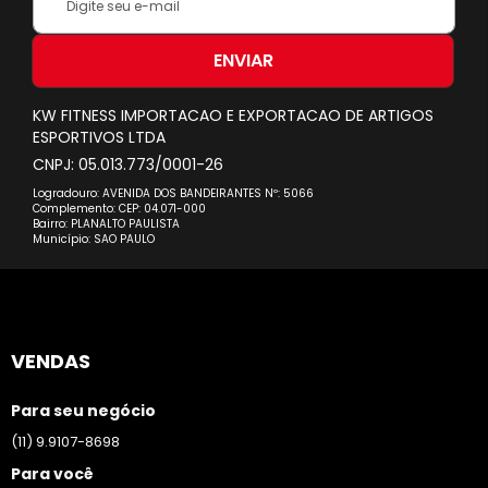
se
na
nossa
ENVIAR
Newsletter:
KW FITNESS IMPORTACAO E EXPORTACAO DE ARTIGOS
ESPORTIVOS LTDA
CNPJ: 05.013.773/0001-26
Logradouro: AVENIDA DOS BANDEIRANTES Nº: 5066
Complemento: CEP: 04.071-000
Bairro: PLANALTO PAULISTA
Município: SAO PAULO
VENDAS
Para seu negócio
(11) 9.9107-8698
Para você