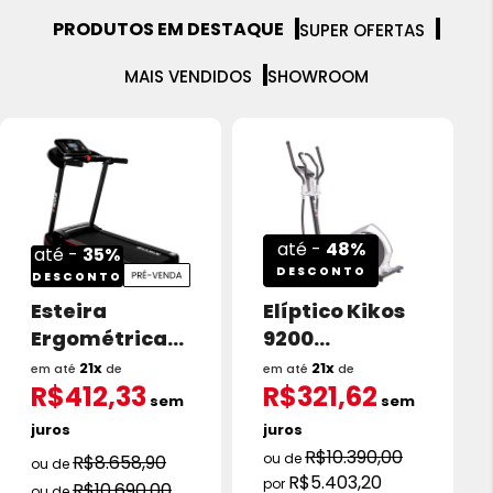
PRODUTOS EM DESTAQUE
SUPER OFERTAS
MAIS VENDIDOS
SHOWROOM
até -
48%
até -
35%
DESCONTO
DESCONTO
Esteira
Elíptico Kikos
Ergométrica
9200
Kikos E1200c
Eletromagnéti
21x
21x
em até
de
em até
de
R$412,33
R$321,62
2.5 HP 14 Km/h
co
sem
sem
juros
juros
R$10.390,00
R$8.658,90
R$5.403,20
R$10.690,00