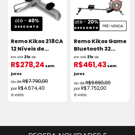
até -
40%
até -
20%
DESCONTO
DESCONTO
Remo Kikos 218CA
Remo Kikos Game
12 Níveis de
Bluetooth 32
Tensão
Níveis de Tensão
21x
21x
em até
de
em até
de
R$278,24
R$461,43
sem
sem
juros
juros
R$7.790,00
R$9.690,00
R$4.674,40
R$7.752,00
à vista
à vista