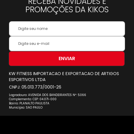
RECEBA NOVIDADES E
PROMOÇÕES DA KIKOS
Your
Name:
Inscreva-
se
na
nossa
ENVIAR
Newsletter:
KW FITNESS IMPORTACAO E EXPORTACAO DE ARTIGOS
ESPORTIVOS LTDA
CNPJ: 05.013.773/0001-26
Logradouro: AVENIDA DOS BANDEIRANTES Nº: 5066
Complemento: CEP: 04.071-000
Bairro: PLANALTO PAULISTA
Município: SAO PAULO