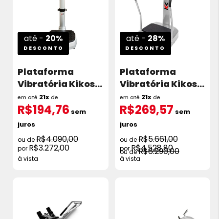
até -
20%
até -
28%
DESCONTO
DESCONTO
Plataforma
Plataforma
Vibratória Kikos
Vibratória Kikos
P200Ix
P201Ix
21x
21x
em até
de
em até
de
R$194,76
R$269,57
sem
sem
juros
juros
R$4.090,00
R$5.661,00
R$3.272,00
R$4.528,80
R$6.290,00
à vista
à vista