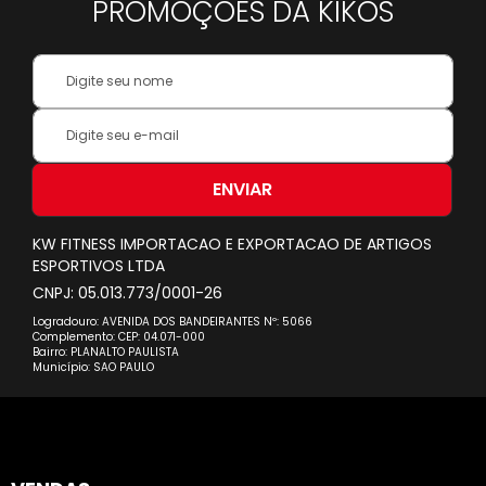
PROMOÇÕES DA KIKOS
Your
Name:
Inscreva-
se
na
nossa
ENVIAR
Newsletter:
KW FITNESS IMPORTACAO E EXPORTACAO DE ARTIGOS
ESPORTIVOS LTDA
CNPJ: 05.013.773/0001-26
Logradouro: AVENIDA DOS BANDEIRANTES Nº: 5066
Complemento: CEP: 04.071-000
Bairro: PLANALTO PAULISTA
Município: SAO PAULO