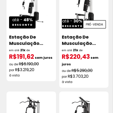
até -
48%
até -
30%
DESCONTO
DESCONTO
Estação De
Estação De
Musculação
Musculação
Kikos Gx Supreme
Kikos Gx Power Fit
21x
21x
em até
de
em até
de
R$191,62
R$220,43
Torre 45kg
Torre 50KG
sem juros
sem
R$6.190,00
juros
R$3.219,20
R$5.290,00
à vista
R$3.703,20
à vista