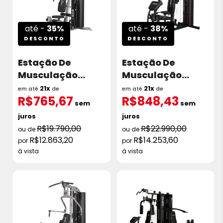
até -
35%
até -
38%
DESCONTO
DESCONTO
Estação De
Estação De
Musculação
Musculação
Kikos 518Ex Torre
Kikos Gx4I Torre
21x
21x
em até
de
em até
de
R$765,67
R$848,43
96kg
65kg
sem
sem
juros
juros
R$19.790,00
R$22.990,00
R$12.863,20
R$14.253,60
à vista
à vista