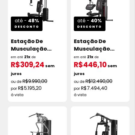
até -
48%
até -
40%
DESCONTO
DESCONTO
Estação De
Estação De
Musculação
Musculação
Kikos Gx1 Torre
Kikos Gx2I Torre
21x
21x
em até
de
em até
de
R$309,24
R$446,10
57kg
65kg
sem
sem
juros
juros
R$9.990,00
R$12.490,00
R$5.195,20
R$7.494,40
à vista
à vista