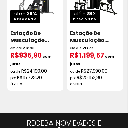
até -
35%
até -
28%
DESCONTO
DESCONTO
Estação De
Estação De
Musculação
Musculação
Kikos 518Fx Torre
Kikos Gx6I 2
21x
21x
em até
de
em até
de
R$935,90
R$1.199,57
96kg
Torres 65kg
sem
sem
juros
juros
R$24.190,00
R$27.990,00
R$15.723,20
R$20.152,80
à vista
à vista
RECEBA NOVIDADES E