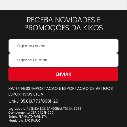
lendo
a
RECEBA NOVIDADES E
pagina
PROMOÇÕES DA KIKOS
Your
Name:
Inscreva-
se
na
nossa
ENVIAR
Newsletter:
KW FITNESS IMPORTACAO E EXPORTACAO DE ARTIGOS
ESPORTIVOS LTDA
CNPJ: 05.013.773/0001-26
Logradouro: AVENIDA DOS BANDEIRANTES Nº: 5066
Complemento: CEP: 04.071-000
Bairro: PLANALTO PAULISTA
Município: SAO PAULO