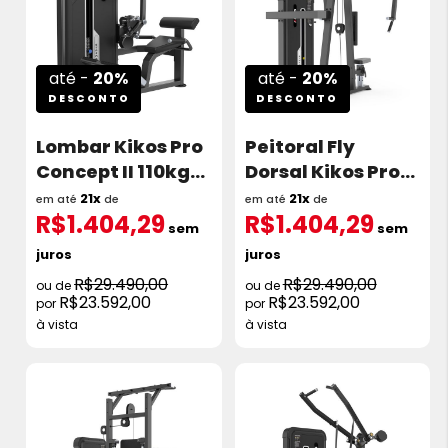
até -
20%
até -
20%
DESCONTO
DESCONTO
Lombar Kikos Pro
Peitoral Fly
Concept II 110kg
Dorsal Kikos Pro
C2S52
Concept II 110kg
21x
21x
em até
de
em até
de
R$1.404,29
R$1.404,29
C2S22
sem
sem
juros
juros
R$29.490,00
R$29.490,00
R$23.592,00
R$23.592,00
à vista
à vista