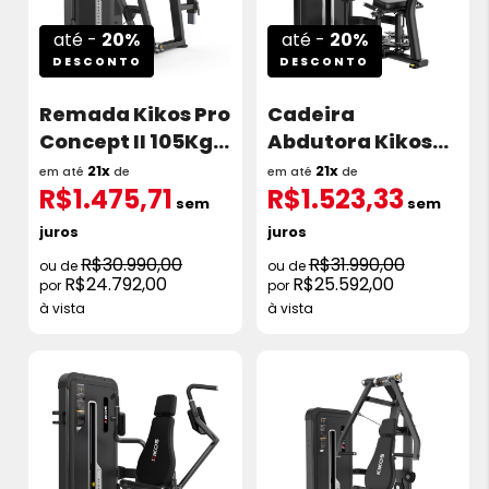
até -
20%
até -
20%
DESCONTO
DESCONTO
Remada Kikos Pro
Cadeira
Concept II 105Kg
Abdutora Kikos
C2S34
Concept 80kg
21x
21x
em até
de
em até
de
R$1.475,71
R$1.523,33
CNS75
sem
sem
juros
juros
R$30.990,00
R$31.990,00
R$24.792,00
R$25.592,00
à vista
à vista