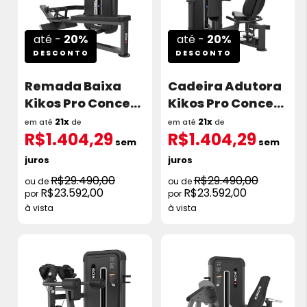
até -
20%
até -
20%
DESCONTO
DESCONTO
Remada Baixa
Cadeira Adutora
Kikos Pro Concept
Kikos Pro Concept
II 135Kg C2S31
II 110Kg C2S75
21x
21x
em até
de
em até
de
R$1.404,29
R$1.404,29
sem
sem
juros
juros
R$29.490,00
R$29.490,00
R$23.592,00
R$23.592,00
à vista
à vista