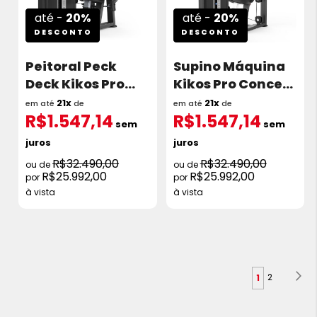
até -
20%
até -
20%
DESCONTO
DESCONTO
Peitoral Peck
Supino Máquina
Deck Kikos Pro
Kikos Pro Concept
Concept II 135kg
II 135kg C2S10
21x
21x
em até
de
em até
de
R$1.547,14
R$1.547,14
C2S12
sem
sem
juros
juros
R$32.490,00
R$32.490,00
R$25.992,00
R$25.992,00
à vista
à vista
Página
Pá
Pr
Página
Você
2
1
esta