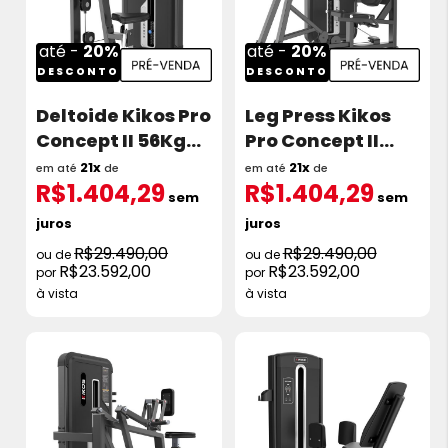
até -
20%
até -
20%
DESCONTO
DESCONTO
Deltoide Kikos Pro
Leg Press Kikos
Concept II 56Kg
Pro Concept II
C2S21
109Kg C2S70
21x
21x
em até
de
em até
de
R$1.404,29
R$1.404,29
sem
sem
juros
juros
R$29.490,00
R$29.490,00
R$23.592,00
R$23.592,00
à vista
à vista