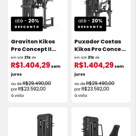
até -
20%
até -
20%
DESCONTO
DESCONTO
Graviton Kikos
Puxador Costas
Pro Concept II
Kikos Pro Concept
88Kg C2S60
II 110Kg C2S33
21x
21x
em até
de
em até
de
R$1.404,29
R$1.404,29
sem
sem
juros
juros
R$29.490,00
R$29.490,00
R$23.592,00
R$23.592,00
à vista
à vista