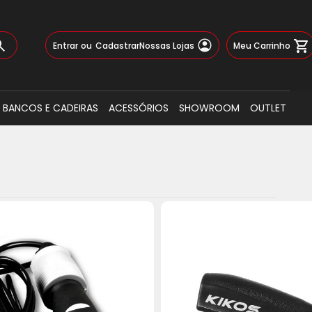
Pular
Meu Carrinho
Entrar
Cadastrar
Nossas Lojas
para
o
Busca
conteúdo
BANCOS E CADEIRAS
ACESSÓRIOS
SHOWROOM
OUTLET