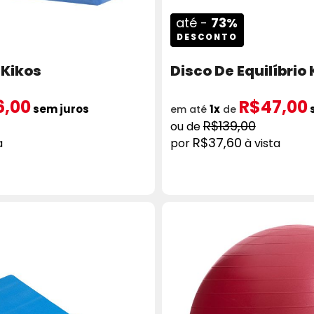
até -
73%
DESCONTO
 Kikos
Disco De Equilíbrio 
6,00
R$47,00
sem juros
1x
em até
de
R$139,00
R$37,60
a
à vista
ICIONAR AO CARRINHO
COMPRAR
ADICION