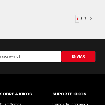
Página
Página
Página
Próximo
Você esta lendo 
2
3
1
ENVIAR
:
SOBRE A KIKOS
SUPORTE KIKOS
Quem Somos
Formas de Pagamento