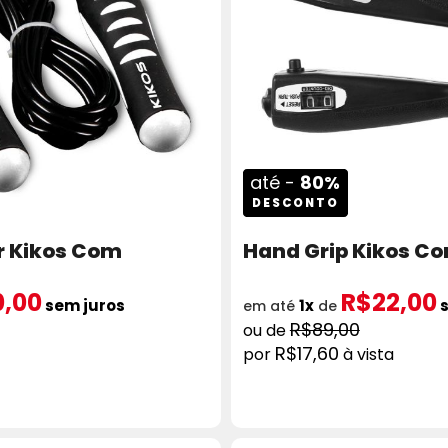
até -
80%
DESCONTO
r Kikos Com
Hand Grip Kikos C
0,00
R$22,00
sem juros
1x
s
em até
de
R$89,00
R$17,60
à vista
ICIONAR AO CARRINHO
COMPRAR
ADICION