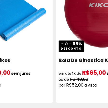
até -
65%
DESCONTO
ikos
Bola De Ginastica 
0,00
R$65,00
sem juros
1x
em até
de
R$149,00
R$52,00
a
à vista
ICIONAR AO CARRINHO
COMPRAR
ADICION