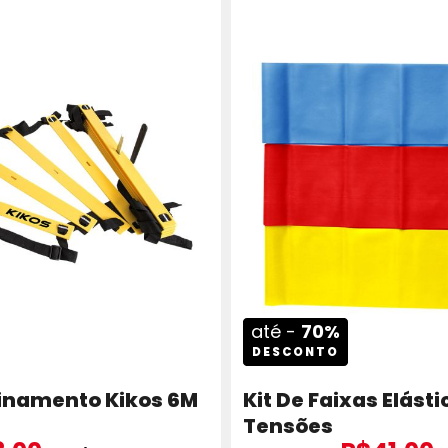
até -
70%
DESCONTO
inamento Kikos 6M
Kit De Faixas Elásti
Tensões