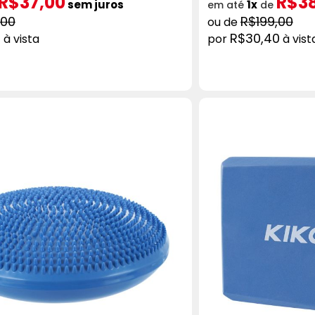
R$37,00
R$3
sem juros
1x
em até
de
,00
R$199,00
0
R$30,40
à vista
à vist
ADICIONAR AO CARRINHO
COMPRAR
AD