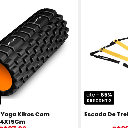
até -
85%
DESCONTO
a Yoga Kikos Com
Escada De Tre
 34X15Cm