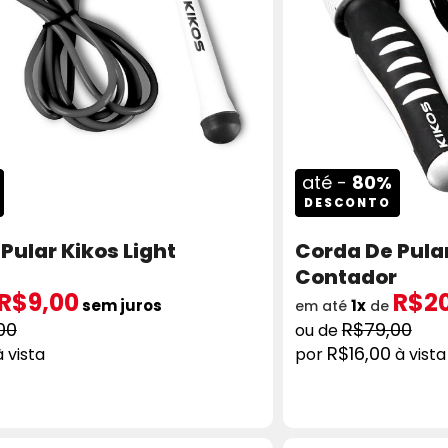
até -
80%
DESCONTO
Pular Kikos Light
Corda De Pula
Contador
R$9,00
R$2
sem juros
1x
em até
de
00
R$79,00
R$16,00
à vista
à vista
ADICIONAR AO CARRINHO
COMPRAR
AD