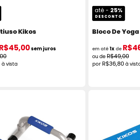
até -
25%
DESCONTO
tiuso Kikos
Bloco De Yoga
R$45,00
R$4
sem juros
1x
em até
de
,00
R$49,00
0
R$36,80
à vista
à vist
ADICIONAR AO CARRINHO
COMPRAR
AD