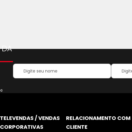
Página
 DA
Your
Inscreva-
Name:
se
na
nossa
Newsletter
00
TELEVENDAS / VENDAS
RELACIONAMENTO COM
CORPORATIVAS
CLIENTE