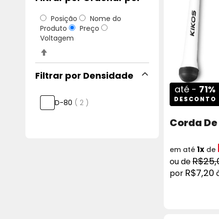
Posição
Nome do
Produto
Preço
Voltagem
Definir
Direção
Decrescente
Densidade
até -
71%
DESCONTO
itens
D-80
2
Corda De 
1x
em até
de
R$25,
R$7,20
COMPRAR