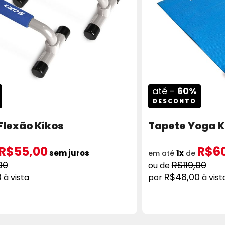
até -
60%
DESCONTO
Flexão Kikos
Tapete Yoga K
R$55,00
R$6
sem juros
1x
em até
de
00
R$119,00
0
R$48,00
à vista
à vist
ADICIONAR AO CARRINHO
COMPRAR
AD