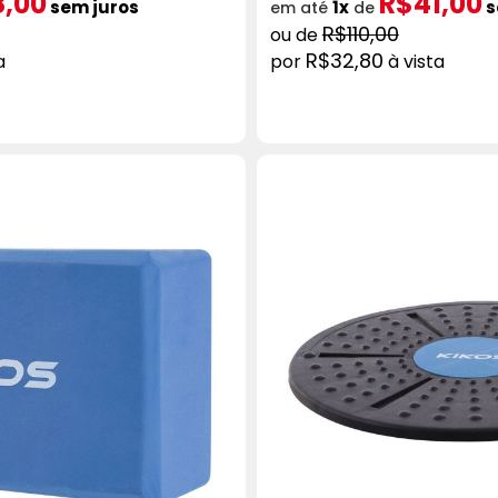
8,00
R$41,00
sem juros
1x
s
em até
de
R$110,00
R$32,80
a
à vista
ICIONAR AO CARRINHO
COMPRAR
ADICION