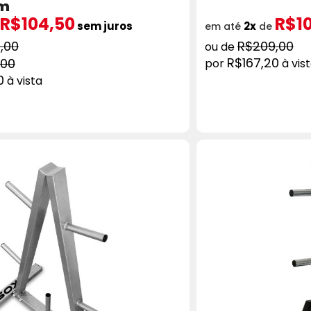
m
R$104,50
R$1
sem juros
2x
em até
de
,00
R$209,00
R$167,20
,00
à vis
0
à vista
ADICIONAR AO CARRINHO
AD
COMPRAR