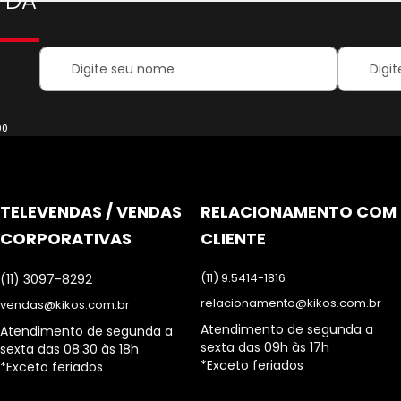
 DA
Your
Inscreva-
Name:
se
na
nossa
Newsletter
00
TELEVENDAS / VENDAS
RELACIONAMENTO COM
CORPORATIVAS
CLIENTE
(11) 9.5414-1816
(11) 3097-8292
relacionamento@kikos.com.br
vendas@kikos.com.br
Atendimento de segunda a
Atendimento de segunda a
sexta das 09h às 17h
sexta das 08:30 às 18h
*Exceto feriados
*Exceto feriados