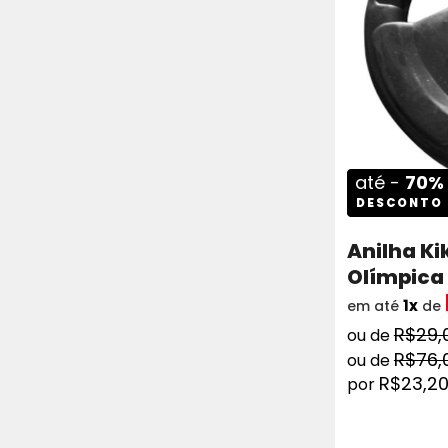
até -
70%
DESCONTO
Anilha K
Olímpica
1x
em até
de
R$29,
R$76,
R$23,2
COMPRAR