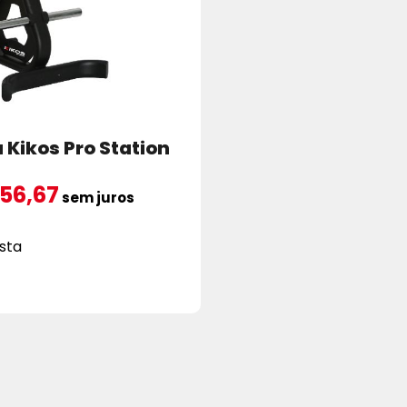
 Kikos Pro Station
56,67
sem juros
ista
ICIONAR AO CARRINHO