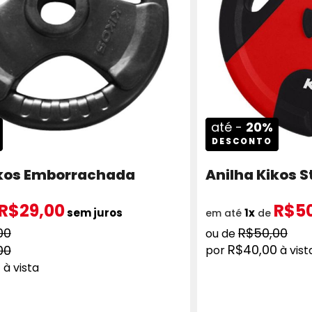
até -
20%
DESCONTO
ikos Emborrachada
Anilha Kikos 
R$29,00
R$5
sem juros
1x
em até
de
00
R$50,00
R$40,00
00
à vist
0
à vista
ADICIONAR AO CARRINHO
AD
COMPRAR