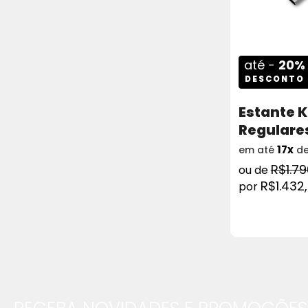
até -
20%
DESCONTO
Estante K
Regulare
17x
em até
d
R$1.79
R$1.432
COMPRAR