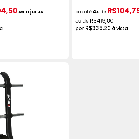
04,50
R$104,7
sem juros
4x
em até
de
R$419,00
R$335,20
ta
à vista
ICIONAR AO CARRINHO
ADICION
COMPRAR