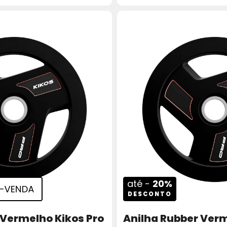
até -
20%
DESCONTO
 Vermelho Kikos Pro
Anilha Rubber Verm