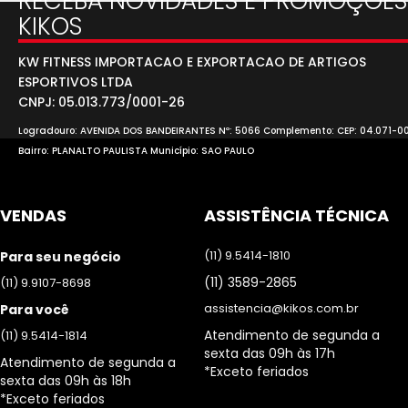
RECEBA NOVIDADES E PROMOÇÕES
KIKOS
KW FITNESS IMPORTACAO E EXPORTACAO DE ARTIGOS
ESPORTIVOS LTDA
CNPJ: 05.013.773/0001-26
Logradouro: AVENIDA DOS BANDEIRANTES Nº: 5066 Complemento: CEP: 04.071-0
Bairro: PLANALTO PAULISTA Município: SAO PAULO
VENDAS
ASSISTÊNCIA TÉCNICA
(11) 9.5414-1810
Para seu negócio
(11) 3589-2865
(11) 9.9107-8698
assistencia@kikos.com.br
Para você
Atendimento de segunda a
(11) 9.5414-1814
sexta das 09h às 17h
Atendimento de segunda a
*Exceto feriados
sexta das 09h às 18h
*Exceto feriados