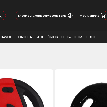
Pular
Meu Carrinho
Entrar
Cadastrar
Nossas Lojas
para
o
Busca
conteúdo
BANCOS E CADEIRAS
ACESSÓRIOS
SHOWROOM
OUTLET