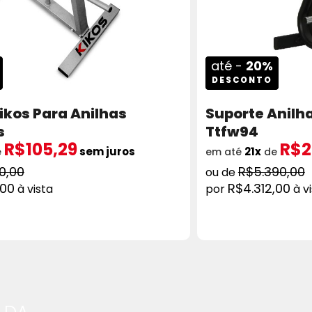
até -
20%
DESCONTO
ikos Para Anilhas
Suporte Anilha
s
Ttfw94
R$105,29
R$2
sem juros
21x
e
em até
de
0,00
R$5.390,00
,00
R$4.312,00
à vista
à v
ADICIONAR AO CARRINHO
COMPRAR
AD