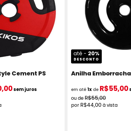
até -
20%
DESCONTO
Style Cement PS
Anilha Emborrach
0,00
R$55,00
sem juros
1x
em até
de
R$55,00
R$44,00
a
à vista
ICIONAR AO CARRINHO
ADICION
COMPRAR