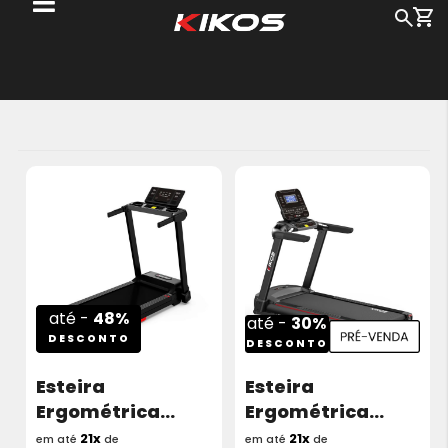
Me
Busc
Pu
pa
o
c
até -
48%
até -
30%
DESCONTO
DESCONTO
Esteira
Esteira
Ergométrica
Ergométrica
Kikos KX8400 3.0
Kikos KX8500i 4.0
21x
21x
em até
de
em até
de