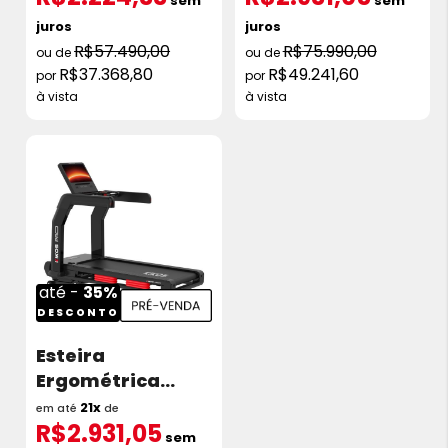
sem
sem
juros
juros
R$57.490,00
R$75.990,00
R$37.368,80
R$49.241,60
à vista
à vista
até -
35%
DESCONTO
Esteira
Ergométrica
Kikos KX10000ic
21x
em até
de
R$2.931,05
7.0 HP 20km/h
sem