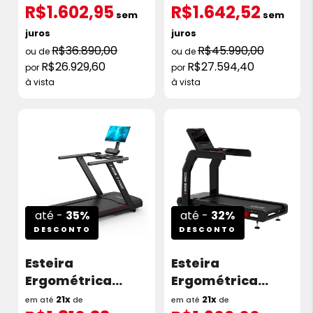
R$1.602,95
R$1.642,52
HP 20km/h 220V
HP 20 Km/h
sem
sem
juros
juros
R$36.890,00
R$45.990,00
R$26.929,60
R$27.594,40
à vista
à vista
até -
35%
até -
32%
DESCONTO
DESCONTO
Esteira
Esteira
Ergométrica
Ergométrica
Kikos T-Pro Run
Kikos KX9000i 7.0
21x
21x
em até
de
em até
de