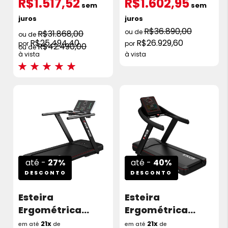
R$1.517,52
R$1.602,95
HP 20km/h
HP 20km/h 110V
sem
sem
juros
juros
R$36.890,00
R$31.868,00
R$25.494,40
R$26.929,60
R$42.490,00
à vista
à vista
Avaliações:
100%
até -
27%
até -
40%
DESCONTO
DESCONTO
Esteira
Esteira
Ergométrica
Ergométrica
Kikos Pro Run 7.0
Kikos KX8700I 7.0
21x
21x
em até
de
em até
de