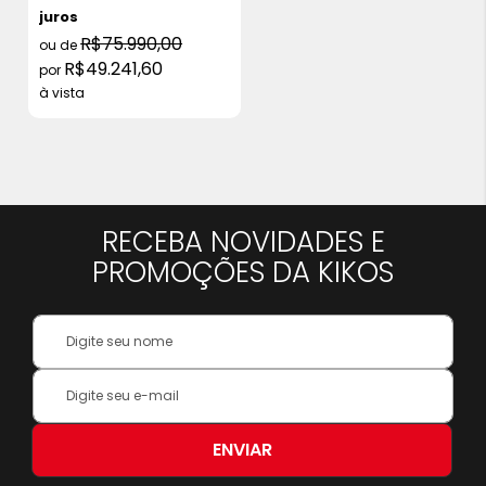
220v
juros
R$75.990,00
R$49.241,60
à vista
RECEBA NOVIDADES E
PROMOÇÕES DA KIKOS
Your
Name:
Inscreva-
se
na
nossa
ENVIAR
Newsletter: