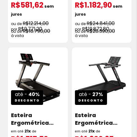
R$581,62
R$1.182,90
HP Ideal Para
HP 22km/h
sem
sem
Condomínios
juros
juros
18km/h
R$12.214,00
R$24.841,00
R$9.771,20
R$19.872,80
R$18.790,00
R$28.390,00
à vista
à vista
até -
40%
até -
27%
DESCONTO
DESCONTO
Esteira
Esteira
Ergométrica
Ergométrica
Kikos KX8600 7.0
Kikos Pro Run 7.0
21x
21x
em até
de
em até
de