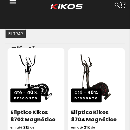
Me
Busc
Pu
pa
o
c
FILTRAR
Elípticos
até -
40%
até -
40%
DESCONTO
DESCONTO
Elíptico Kikos
Elíptico Kikos
8703 Magnético
8704 Magnético
21x
21x
em até
de
em até
de