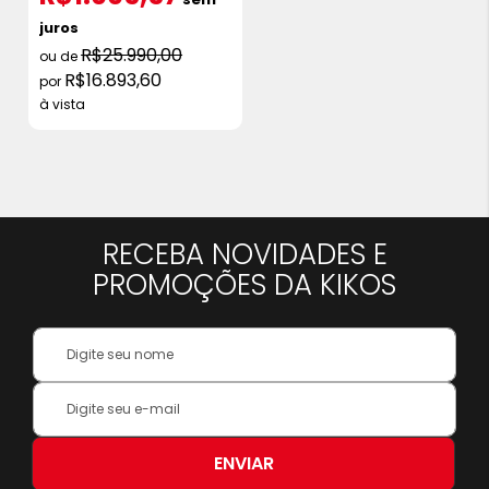
juros
R$25.990,00
R$16.893,60
à vista
RECEBA NOVIDADES E
PROMOÇÕES DA KIKOS
Your
Name:
Inscreva-
se
na
nossa
ENVIAR
Newsletter: