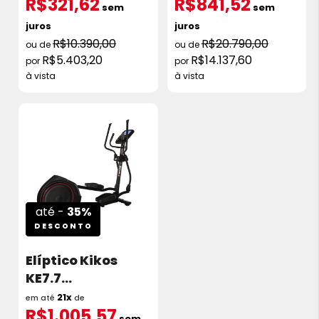
R$321,62
R$841,52
sem
sem
juros
juros
R$10.390,00
R$20.790,00
R$5.403,20
R$14.137,60
à vista
à vista
até -
35%
DESCONTO
Elíptico Kikos
KE7.7
Eletromagnético
21x
em até
de
R$1.005,57
sem