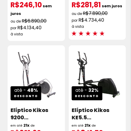
R$246,10
R$281,81
sem
sem juros
R$7.890,00
juros
R$4.734,40
R$6.890,00
à vista
R$4.134,40
Avaliações:
à vista
93%
até -
48%
até -
32%
DESCONTO
DESCONTO
Elíptico Kikos
Elíptico Kikos
9200
KE5.5
Eletromagnético
Eletromagnético
21x
21x
em até
de
em até
de