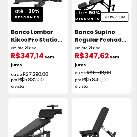
até -
20%
até -
50%
DESCONTO
DESCONTO
Banco Lombar
Banco Supino
Kikos Pro Station
Regular Fechado
TTFW52
0 A 45 - Smart
21x
21x
em até
de
em até
de
R$347,14
R$347,62
Repair Showroom
sem
sem
juros
juros
R$11.718,00
R$7.290,00
R$5.832,00
R$5.840,00
à vista
à vista