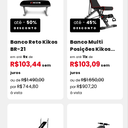
até -
50%
até -
45%
DESCONTO
DESCONTO
Banco Reto Kikos
Banco Multi
BR-21
Posições Kikos
A85 com
9x
11x
em até
de
em até
de
R$103,44
R$103,09
Puxadores
sem
sem
juros
juros
R$1.490,00
R$1.650,00
R$744,80
R$907,20
à vista
à vista