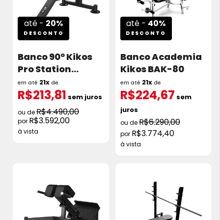
até -
20%
até -
40%
DESCONTO
DESCONTO
Banco 90º Kikos
Banco Academia
Pro Station
Kikos BAK-80
TTFW84
21x
21x
em até
de
em até
de
R$213,81
R$224,67
sem juros
sem
juros
R$4.490,00
R$3.592,00
R$6.290,00
à vista
R$3.774,40
à vista