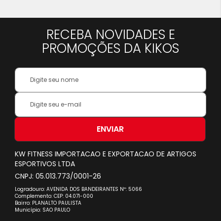
lendo
a
RECEBA NOVIDADES E
pagina
PROMOÇÕES DA KIKOS
Your
Name:
Inscreva-
se
na
nossa
ENVIAR
Newsletter:
KW FITNESS IMPORTACAO E EXPORTACAO DE ARTIGOS
ESPORTIVOS LTDA
CNPJ: 05.013.773/0001-26
Logradouro: AVENIDA DOS BANDEIRANTES Nº: 5066
Complemento: CEP: 04.071-000
Bairro: PLANALTO PAULISTA
Município: SAO PAULO