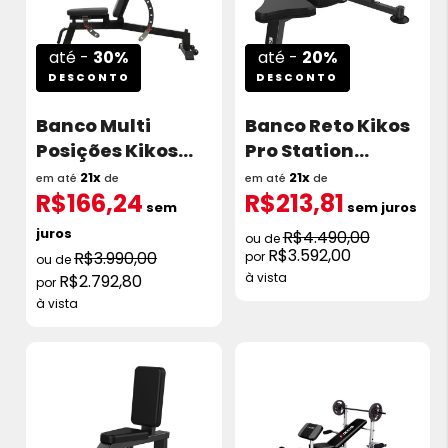
até -
30%
até -
20%
DESCONTO
DESCONTO
Banco Multi
Banco Reto Kikos
Posições Kikos
Pro Station
A84
TTFW81
21x
21x
em até
de
em até
de
R$166,24
R$213,81
sem
sem juros
juros
R$4.490,00
R$3.592,00
R$3.990,00
à vista
R$2.792,80
à vista