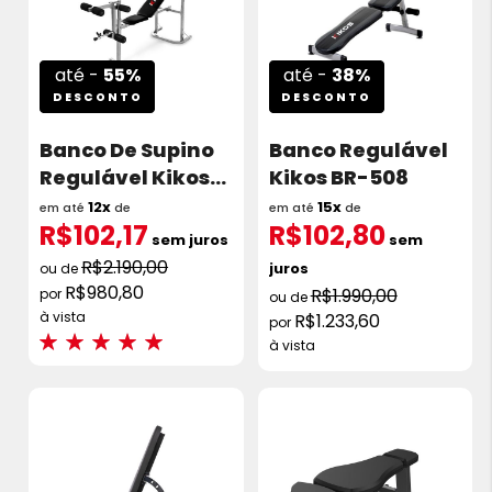
até -
55%
até -
38%
DESCONTO
DESCONTO
Banco De Supino
Banco Regulável
Regulável Kikos
Kikos BR-508
BSR-206
12x
15x
em até
de
em até
de
R$102,17
R$102,80
sem juros
sem
R$2.190,00
juros
R$980,80
R$1.990,00
à vista
R$1.233,60
Avaliações:
à vista
100%