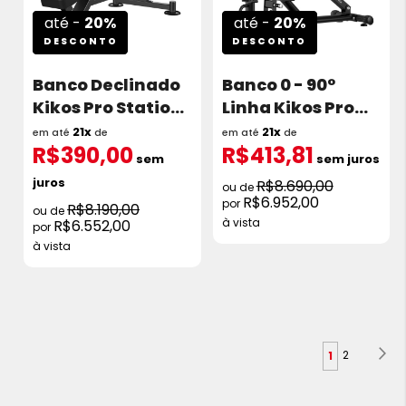
até -
20%
até -
20%
DESCONTO
DESCONTO
Banco Declinado
Banco 0 - 90°
Kikos Pro Station
Linha Kikos Pro
TTFW83
Station TTFW80I
21x
21x
em até
de
em até
de
R$390,00
R$413,81
sem
sem juros
juros
R$8.690,00
R$6.952,00
R$8.190,00
à vista
R$6.552,00
à vista
Página
Pá
Pr
Página
Você
2
1
esta