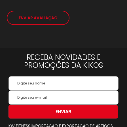
*
ENVIAR AVALIAÇÃO
RECEBA NOVIDADES E
PROMOÇÕES DA KIKOS
Your
Name:
Inscreva-
se
na
nossa
ENVIAR
Newsletter:
KW FITNESS IMPORTACAO E EXPORTACAO DE ARTIGOS