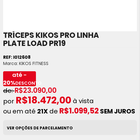
TRÍCEPS KIKOS PRO LINHA
Saltar
para
PLATE LOAD PR19
o
início
REF:
I012608
da
Marca:
KIKOS FITNESS
Galeria
de
até -
imagens
20%
DESCONTO
R$23.090,00
R$18.472,00
à vista
R$1.099,52
ou em até
21X
de
SEM JUROS
VER OPÇÕES DE PARCELAMENTO