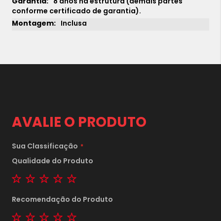
8 anos na estrutura (demais partes
conforme certificado de garantia).
Inclusa
AVALIE O PRODUTO
Sua Classificação
Qualidade do Produto
1 star
2 stars
3 stars
4 stars
5 stars
1x
sem juros de
20.190,00
2x
sem juros de
Recomendação do Produto
10.095,00
1 star
2 stars
3 stars
4 stars
5 stars
3x
sem juros de
6.730,00