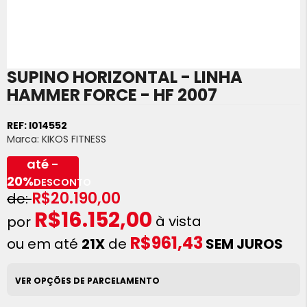
SUPINO HORIZONTAL - LINHA
Saltar
para
HAMMER FORCE - HF 2007
o
início
REF:
I014552
da
Marca:
KIKOS FITNESS
Galeria
de
até -
imagens
20%
DESCONTO
R$20.190,00
R$16.152,00
à vista
R$961,43
ou em até
21X
de
SEM JUROS
VER OPÇÕES DE PARCELAMENTO