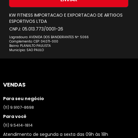
Newsletter:
KW FITNESS IMPORTACAO E EXPORTACAO DE ARTIGOS
ESPORTIVOS LTDA
CNPJ: 05.013.773/0001-26
Logradouro: AVENIDA DOS BANDEIRANTES Nº: 5066
Complemento: CEP: 04.071-000
Bairro: PLANALTO PAULISTA
Município: SAO PAULO
VENDAS
Para seu negócio
(11) 9.9107-8698
Para você
(11) 9.5414-1814
Atendimento de segunda a sexta das 09h às 18h