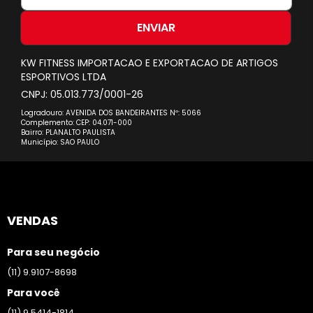
na
nossa
ENVIAR
Newsletter:
KW FITNESS IMPORTACAO E EXPORTACAO DE ARTIGOS
ESPORTIVOS LTDA
CNPJ: 05.013.773/0001-26
Logradouro: AVENIDA DOS BANDEIRANTES Nº: 5066
Complemento: CEP: 04.071-000
Bairro: PLANALTO PAULISTA
Município: SAO PAULO
VENDAS
Para seu negócio
(11) 9.9107-8698
Para você
(11) 9.5414-1814