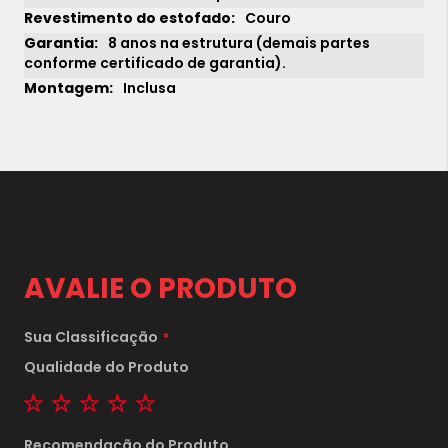
Couro
8 anos na estrutura (demais partes
conforme certificado de garantia).
Inclusa
AVALIE O PRODUTO
Sua Classificação
Qualidade do Produto
1x
sem juros de
23.090,00
1 star
2 stars
3 stars
4 stars
5 stars
2x
sem juros de
11.545,00
Recomendação do Produto