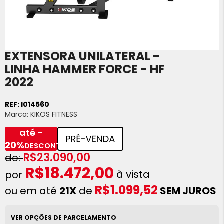
EXTENSORA UNILATERAL -
Saltar
para
LINHA HAMMER FORCE - HF
o
2022
início
da
Galeria
REF:
I014560
de
Marca:
KIKOS FITNESS
imagens
até -
20%
DESCONTO
R$23.090,00
R$18.472,00
à vista
R$1.099,52
ou em até
21X
de
SEM JUROS
VER OPÇÕES DE PARCELAMENTO