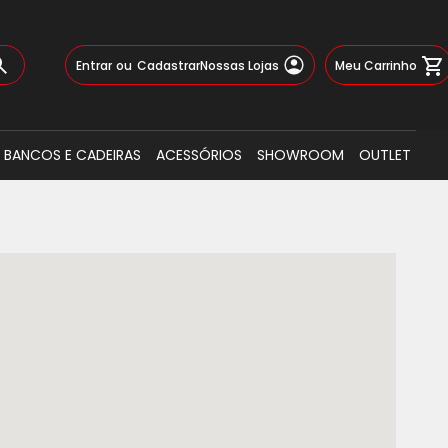
Pular
Meu Carrinho
Entrar
Cadastrar
Nossas Lojas
para
o
Busca
conteúdo
BANCOS E CADEIRAS
ACESSÓRIOS
SHOWROOM
OUTLET