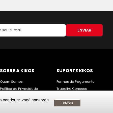
ENVIAR
:
SOBRE A KIKOS
SUPORTE KIKOS
Quem Somos
Formas de Pagamento
Política de Privacidade
Trabalhe Conosco
Entregas, Trocas e Devoluções
Fale Conosco
Ao continuar, você concorda
Nossas Lojas
Assistência Técnica
Entendi
Baixe nosso APP
Solicite um Orçamento