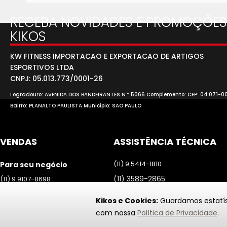
RECEBA NOVIDADES E PROMOÇÕES
KIKOS
KW FITNESS IMPORTACAO E EXPORTACAO DE ARTIGOS
ESPORTIVOS LTDA
CNPJ: 05.013.773/0001-26
Logradouro: AVENIDA DOS BANDEIRANTES Nº: 5066 Complemento: CEP: 04.071-0
Bairro: PLANALTO PAULISTA Município: SAO PAULO
VENDAS
ASSISTÊNCIA TÉCNICA
(11) 9.5414-1810
Para seu negócio
(11) 3589-2865
(11) 9.9107-8698
assistencia@kikos.com.br
Para você
Kikos e Cookies:
Guardamos estatíst
Atendimento de segunda a
(11) 9.5414-1814
com nossa
Política de Privacidade
.
sexta das 09h às 17h
Atendimento de segunda a