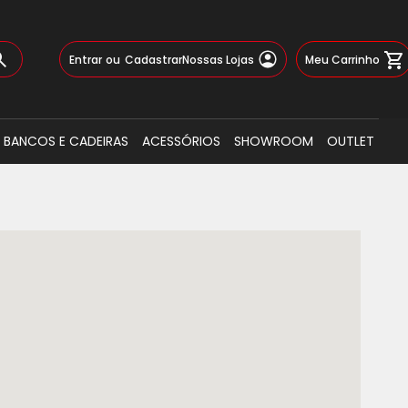
Pular
Meu Carrinho
Entrar
Cadastrar
Nossas Lojas
para
o
Busca
conteúdo
BANCOS E CADEIRAS
ACESSÓRIOS
SHOWROOM
OUTLET