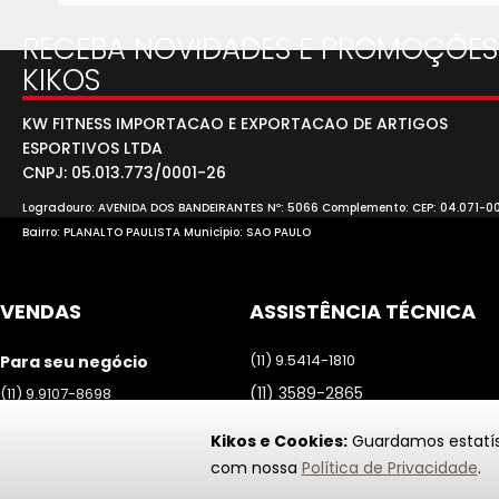
RECEBA NOVIDADES E PROMOÇÕES
KIKOS
KW FITNESS IMPORTACAO E EXPORTACAO DE ARTIGOS
ESPORTIVOS LTDA
CNPJ: 05.013.773/0001-26
Logradouro: AVENIDA DOS BANDEIRANTES Nº: 5066 Complemento: CEP: 04.071-0
Bairro: PLANALTO PAULISTA Município: SAO PAULO
VENDAS
ASSISTÊNCIA TÉCNICA
(11) 9.5414-1810
Para seu negócio
(11) 3589-2865
(11) 9.9107-8698
assistencia@kikos.com.br
Para você
Kikos e Cookies:
Guardamos estatíst
Atendimento de segunda a
(11) 9.5414-1814
com nossa
Política de Privacidade
.
sexta das 09h às 17h
Atendimento de segunda a