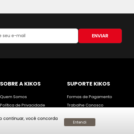
ENVIAR
:
SOBRE A KIKOS
SUPORTE KIKOS
Quem Somos
Formas de Pagamento
Política de Privacidade
Trabalhe Conosco
Entregas, Trocas e Devoluções
Fale Conosco
Ao continuar, você concorda
Nossas Lojas
Assistência Técnica
Entendi
Baixe nosso APP
Solicite um Orçamento