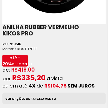
ANILHA RUBBER VERMELHO
Saltar
para
KIKOS PRO
o
início
REF:
251516
da
Marca:
KIKOS FITNESS
Galeria
de
até -
imagens
20%
DESCONTO
R$419,00
R$335,20
à vista
ou em até
4X
de
R$104,75
SEM JUROS
VER OPÇÕES DE PARCELAMENTO