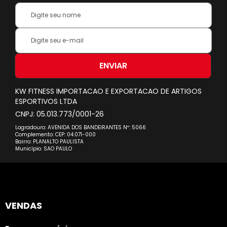
Your
Name:
Inscreva-
se
na
nossa
ENVIAR
Newsletter:
KW FITNESS IMPORTACAO E EXPORTACAO DE ARTIGOS
ESPORTIVOS LTDA
CNPJ: 05.013.773/0001-26
Logradouro: AVENIDA DOS BANDEIRANTES Nº: 5066
Complemento: CEP: 04.071-000
Bairro: PLANALTO PAULISTA
Município: SAO PAULO
VENDAS