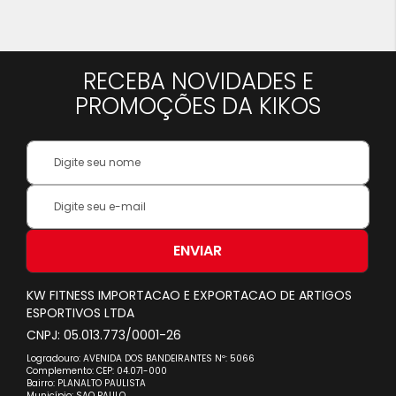
lendo
a
RECEBA NOVIDADES E
pagina
PROMOÇÕES DA KIKOS
Your
Name:
Inscreva-
se
na
nossa
ENVIAR
Newsletter:
KW FITNESS IMPORTACAO E EXPORTACAO DE ARTIGOS
ESPORTIVOS LTDA
CNPJ: 05.013.773/0001-26
Logradouro: AVENIDA DOS BANDEIRANTES Nº: 5066
Complemento: CEP: 04.071-000
Bairro: PLANALTO PAULISTA
Município: SAO PAULO