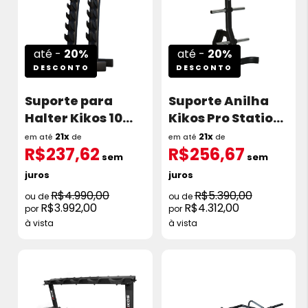
até -
20%
até -
20%
DESCONTO
DESCONTO
Suporte para
Suporte Anilha
Halter Kikos 10
Kikos Pro Station
pares
Ttfw94
21x
21x
em até
de
em até
de
R$237,62
R$256,67
sem
sem
juros
juros
R$4.990,00
R$5.390,00
R$3.992,00
R$4.312,00
à vista
à vista