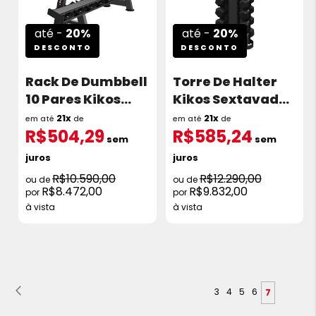
até -
20%
até -
20%
DESCONTO
DESCONTO
Rack De Dumbbell
Torre De Halter
10 Pares Kikos
Kikos Sextavado
Md6232
Emborrachado De
21x
21x
em até
de
em até
de
R$504,29
R$585,24
1 A 10Kg
sem
sem
juros
juros
R$10.590,00
R$12.290,00
R$8.472,00
R$9.832,00
à vista
à vista
Página
Página
Anterior
Página
Página
Página
Página
3
4
5
6
Você
7
esta