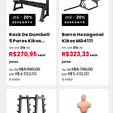
até -
20%
até -
20%
DESCONTO
DESCONTO
Rack De Dumbell
Barra Hexagonal
5 Pares Kikos
Kikos MD4111
Md6208
21x
21x
em até
de
em até
de
R$270,95
R$323,33
sem
sem
juros
juros
R$5.690,00
R$6.790,00
R$4.552,00
R$5.432,00
à vista
à vista