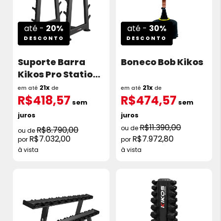
até -
20%
até -
30%
DESCONTO
DESCONTO
Suporte Barra
Boneco Bob Kikos
Kikos Pro Station
Ttfw96
21x
21x
em até
de
em até
de
R$418,57
R$474,57
sem
sem
juros
juros
R$11.390,00
R$8.790,00
R$7.032,00
R$7.972,80
à vista
à vista