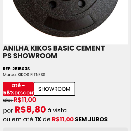
ANILHA KIKOS BASIC CEMENT
Saltar
para
PS SHOWROOM
o
início
REF:
251503S
da
Marca:
KIKOS FITNESS
Galeria
de
até -
imagens
58%
DESCONTO
R$11,00
R$8,80
à vista
ou em até
1X
de
R$11,00
SEM JUROS