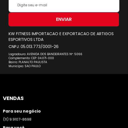
Inscreva-
se
na
nossa
ENVIAR
Newsletter:
KW FITNESS IMPORTACAO E EXPORTACAO DE ARTIGOS
ESPORTIVOS LTDA
CNPJ: 05.013.773/0001-26
Logradouro: AVENIDA DOS BANDEIRANTES Nº: 5066
Complemento: CEP: 04.071-000
Bairro: PLANALTO PAULISTA
Município: SAO PAULO
VENDAS
Para seu negócio
(11) 9.9107-8698
Para você