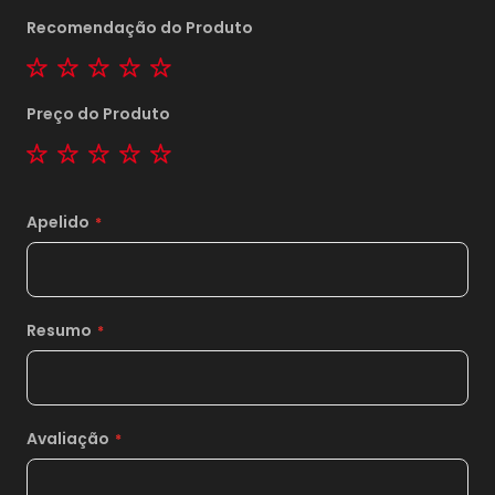
Recomendação do Produto
1 star
2 stars
3 stars
4 stars
5 stars
Preço do Produto
1 star
2 stars
3 stars
4 stars
5 stars
Apelido
Resumo
Avaliação
1x
sem juros de
11,00