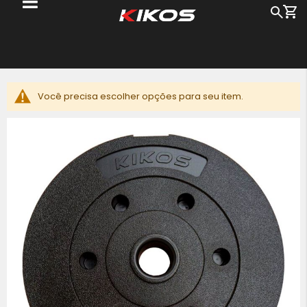
Me
Busc
Pu
pa
o
c
Você precisa escolher opções para seu item.
Pular
para
o
final
da
Galeria
de
imagens