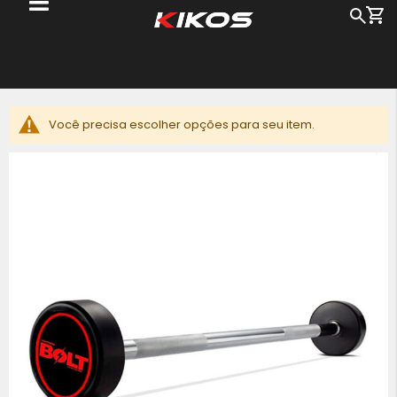
Me
Busc
Pu
pa
o
c
Você precisa escolher opções para seu item.
Pular
para
o
final
da
Galeria
de
imagens