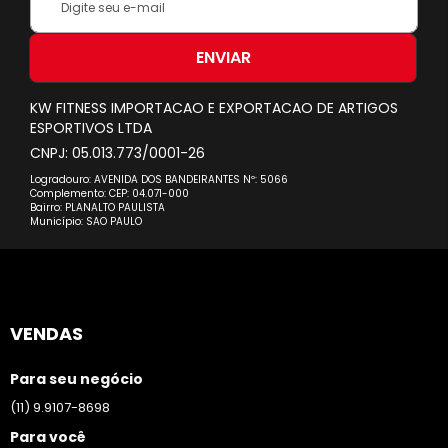
se
na
nossa
ENVIAR
Newsletter:
KW FITNESS IMPORTACAO E EXPORTACAO DE ARTIGOS
ESPORTIVOS LTDA
CNPJ: 05.013.773/0001-26
Logradouro: AVENIDA DOS BANDEIRANTES Nº: 5066
Complemento: CEP: 04.071-000
Bairro: PLANALTO PAULISTA
Município: SAO PAULO
VENDAS
Para seu negócio
(11) 9.9107-8698
Para você