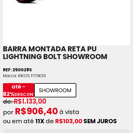
BARRA MONTADA RETA PU
Saltar
para
LIGHTNING BOLT SHOWROOM
o
início
REF:
250028S
da
Marca:
KIKOS FITNESS
Galeria
de
até -
imagens
82%
DESCONTO
R$1.133,00
R$906,40
à vista
ou em até
11X
de
R$103,00
SEM JUROS