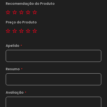
Recomendação do Produto
1 star
2 stars
3 stars
4 stars
5 stars
Preço do Produto
1 star
2 stars
3 stars
4 stars
5 stars
1x
sem juros de
1.133,00
Apelido
2x
sem juros de
566,50
3x
sem juros de
377,67
Resumo
4x
sem juros de
283,25
5x
sem juros de
226,60
6x
sem juros de
188,83
Avaliação
7x
sem juros de
161,86