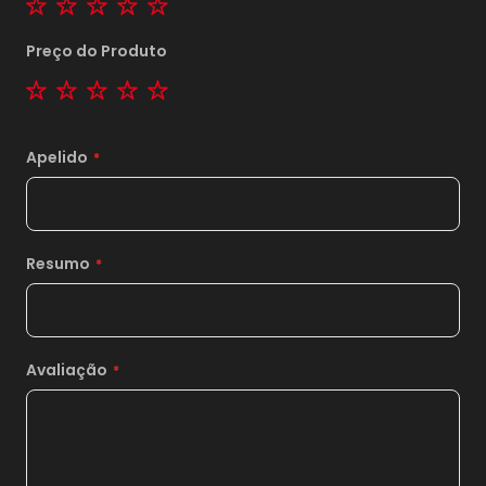
Preço do Produto
1 star
2 stars
3 stars
4 stars
5 stars
Apelido
Resumo
1x
sem juros de
769,00
2x
sem juros de
384,50
3x
sem juros de
256,33
Avaliação
4x
sem juros de
192,25
5x
sem juros de
153,80
6x
sem juros de
128,17