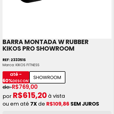
BARRA MONTADA W RUBBER
Saltar
para
KIKOS PRO SHOWROOM
o
início
REF:
233351S
da
Marca:
KIKOS FITNESS
Galeria
de
até -
imagens
60%
DESCONTO
R$769,00
R$615,20
à vista
ou em até
7X
de
R$109,86
SEM JUROS