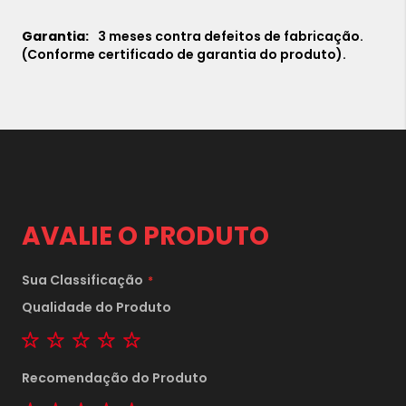
3 meses contra defeitos de fabricação.
(Conforme certificado de garantia do produto).
AVALIE O PRODUTO
Sua Classificação
Qualidade do Produto
1 star
2 stars
3 stars
4 stars
5 stars
Recomendação do Produto
1 star
2 stars
3 stars
4 stars
5 stars