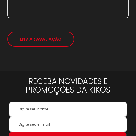
7x
sem juros de
109,86
*
ENVIAR AVALIAÇÃO
RECEBA NOVIDADES E
PROMOÇÕES DA KIKOS
Your
Name:
Inscreva-
se
na