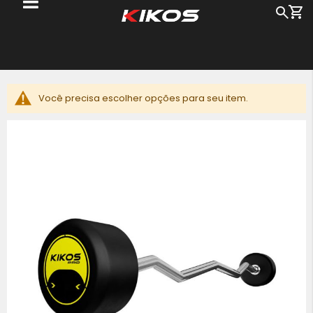
Me
Busc
Pu
pa
o
c
Você precisa escolher opções para seu item.
Pular
para
o
final
da
Galeria
de
imagens