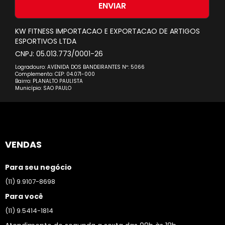
nossa
ENVIAR
Newsletter:
KW FITNESS IMPORTACAO E EXPORTACAO DE ARTIGOS
ESPORTIVOS LTDA
CNPJ: 05.013.773/0001-26
Logradouro: AVENIDA DOS BANDEIRANTES Nº: 5066
Complemento: CEP: 04.071-000
Bairro: PLANALTO PAULISTA
Município: SAO PAULO
VENDAS
Para seu negócio
(11) 9.9107-8698
Para você
(11) 9.5414-1814