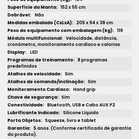
152 x 55 cm
Não
205 x 94 x 38 cm
119
Velocidade, distância,
cronômetro, monitoramento cardíaco e calorias
LED
8 programas
predefinidos
Sim
Sim
Hand grip
Sim
Bluetooth, USB e Cabo AUX P2
1x
sem juros de
24.841,00
Silicone Líquido
2x
sem juros de
12.420,50
Squeeze, livro e tablet
5 anos. (Conforme certificado de garantia
3x
sem juros de
8.280,33
do produto).