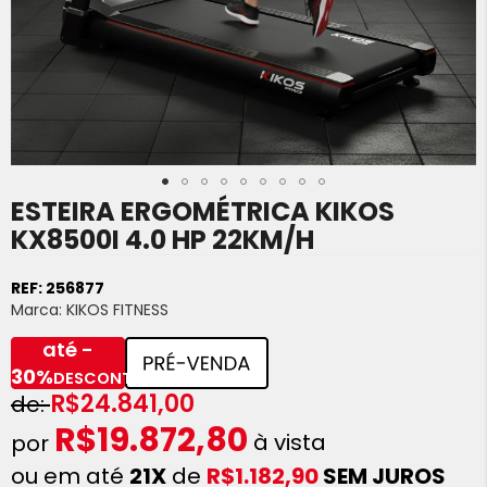
ESTEIRA ERGOMÉTRICA KIKOS
Saltar
para
KX8500I 4.0 HP 22KM/H
o
início
REF:
256877
da
Marca:
KIKOS FITNESS
Galeria
de
até -
imagens
30%
DESCONTO
R$24.841,00
R$19.872,80
à vista
ou em até
21X
de
R$1.182,90
SEM JUROS