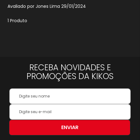
Enviado
Avaliado por
Jones Lima
29/01/2024
por
1 Produto
RECEBA NOVIDADES E
PROMOÇÕES DA KIKOS
Your
Name:
Inscreva-
se
na
nossa
ENVIAR
Newsletter: