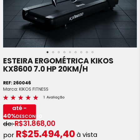
ESTEIRA ERGOMÉTRICA KIKOS
Saltar
para
KX8600 7.0 HP 20KM/H
o
início
REF:
260046
da
Marca:
KIKOS FITNESS
Galeria
Avaliações:
de
1
Avaliação
100
100
% of
imagens
até -
40%
DESCONTO
R$31.868,00
R$25.494,40
à vista