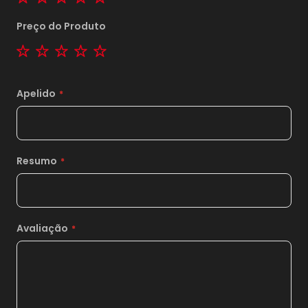
Preço do Produto
1 star
2 stars
3 stars
4 stars
5 stars
Apelido
Resumo
Avaliação
1x
sem juros de
18,00
*