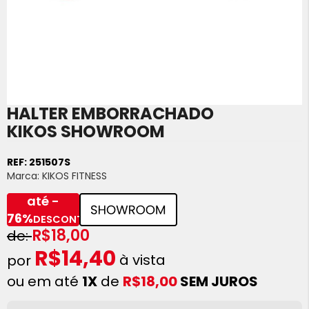
HALTER EMBORRACHADO
Saltar
para
KIKOS SHOWROOM
o
início
REF:
251507S
da
Marca:
KIKOS FITNESS
Galeria
de
até -
imagens
76%
DESCONTO
R$18,00
R$14,40
à vista
ou em até
1X
de
R$18,00
SEM JUROS