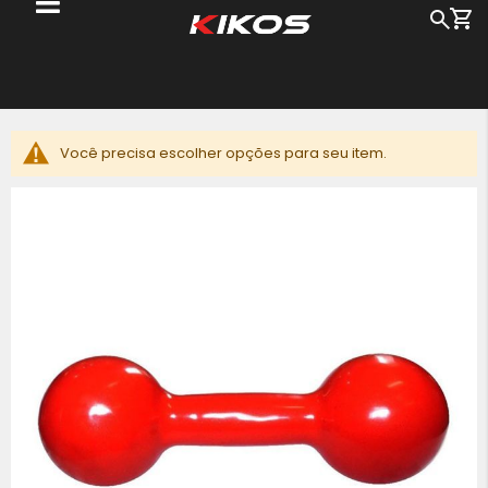
Me
Busc
Pu
pa
o
c
Você precisa escolher opções para seu item.
Pular
para
o
final
da
Galeria
de
imagens