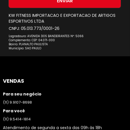
ENVIAR
Newsletter:
KW FITNESS IMPORTACAO E EXPORTACAO DE ARTIGOS
ESPORTIVOS LTDA
CNPJ: 05.013.773/0001-26
Logradouro: AVENIDA DOS BANDEIRANTES Nº: 5066
Complemento: CEP: 04.071-000
Bairro: PLANALTO PAULISTA
Município: SAO PAULO
VENDAS
Para seu negócio
(11) 9.9107-8698
Para você
(11) 9.5414-1814
Atendimento de segunda a sexta das 09h às 18h