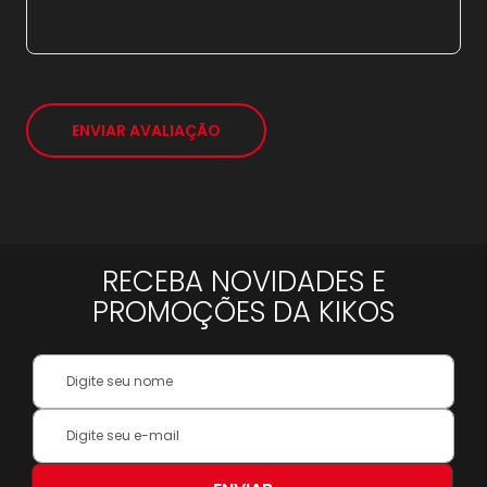
ENVIAR AVALIAÇÃO
RECEBA NOVIDADES E
PROMOÇÕES DA KIKOS
Your
Name:
Inscreva-
se
na
nossa