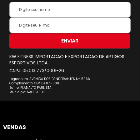
Your
Name:
Inscreva-
se
na
nossa
ENVIAR
Newsletter:
KW FITNESS IMPORTACAO E EXPORTACAO DE ARTIGOS
ESPORTIVOS LTDA
CNPJ: 05.013.773/0001-26
Logradouro: AVENIDA DOS BANDEIRANTES Nº: 5066
Complemento: CEP: 04.071-000
Bairro: PLANALTO PAULISTA
Município: SAO PAULO
VENDAS