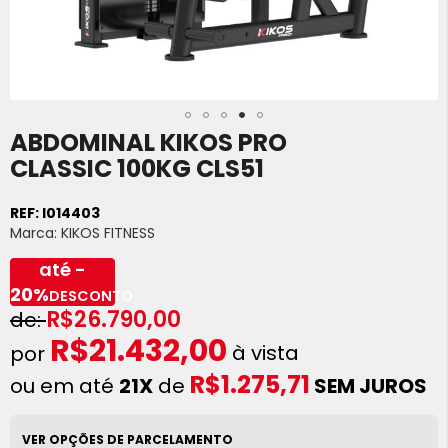
ABDOMINAL KIKOS PRO
Saltar
para
CLASSIC 100KG CLS51
o
início
REF:
I014403
da
Marca:
KIKOS FITNESS
Galeria
de
até -
imagens
20%
DESCONTO
R$26.790,00
R$21.432,00
à vista
R$1.275,71
ou em até
21X
de
SEM JUROS
VER OPÇÕES DE PARCELAMENTO