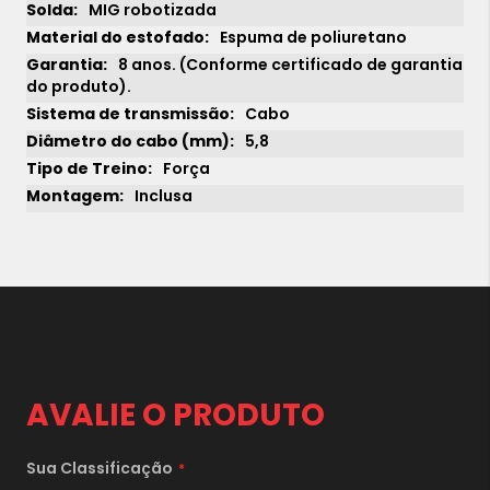
MIG robotizada
Espuma de poliuretano
8 anos. (Conforme certificado de garantia
do produto).
Cabo
5,8
Força
Inclusa
1x
sem juros de
26.790,00
2x
sem juros de
13.395,00
3x
sem juros de
8.930,00
4x
sem juros de
6.697,50
5x
sem juros de
5.358,00
AVALIE O PRODUTO
6x
sem juros de
4.465,00
7x
sem juros de
3.827,14
Sua Classificação