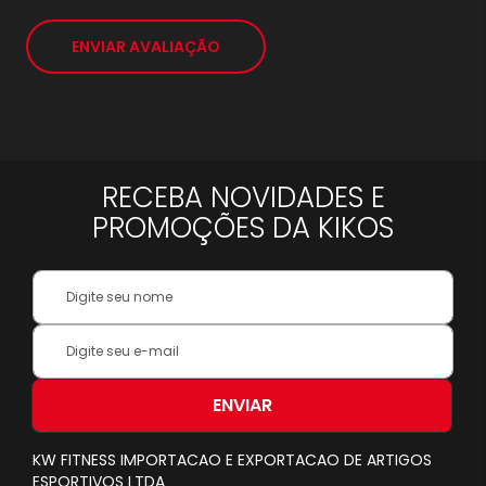
*
ENVIAR AVALIAÇÃO
RECEBA NOVIDADES E
PROMOÇÕES DA KIKOS
Your
Name:
Inscreva-
se
na
nossa
ENVIAR
Newsletter:
KW FITNESS IMPORTACAO E EXPORTACAO DE ARTIGOS
ESPORTIVOS LTDA