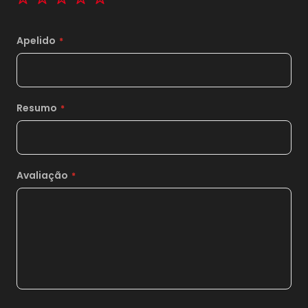
11x
sem juros de
2.953,64
Apelido
12x
sem juros de
2.707,50
13x
sem juros de
2.499,23
14x
sem juros de
2.320,71
Resumo
15x
sem juros de
2.166,00
16x
sem juros de
2.030,63
Avaliação
17x
sem juros de
1.911,18
18x
sem juros de
1.805,00
19x
sem juros de
1.710,00
20x
sem juros de
1.624,50
21x
sem juros de
1.547,14