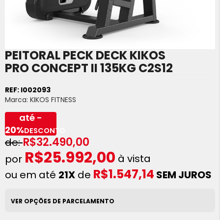
PEITORAL PECK DECK KIKOS
Saltar
para
PRO CONCEPT II 135KG C2S12
o
início
REF:
I002093
da
Marca:
KIKOS FITNESS
Galeria
de
até -
imagens
20%
DESCONTO
R$32.490,00
R$25.992,00
à vista
R$1.547,14
ou em até
21X
de
SEM JUROS
VER OPÇÕES DE PARCELAMENTO