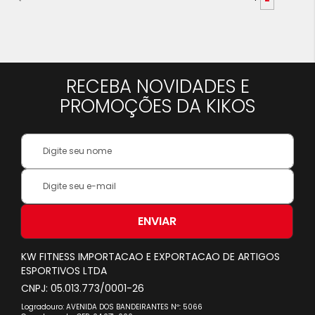
esta
lendo
a
RECEBA NOVIDADES E
pagina
PROMOÇÕES DA KIKOS
Your
Name:
Inscreva-
se
na
nossa
ENVIAR
Newsletter:
KW FITNESS IMPORTACAO E EXPORTACAO DE ARTIGOS
ESPORTIVOS LTDA
CNPJ: 05.013.773/0001-26
Logradouro: AVENIDA DOS BANDEIRANTES Nº: 5066