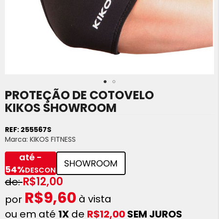
PROTEÇÃO DE COTOVELO
Saltar
para
KIKOS SHOWROOM
o
início
REF:
255567S
da
Marca:
KIKOS FITNESS
Galeria
de
até -
imagens
54%
DESCONTO
R$12,00
R$9,60
à vista
ou em até
1X
de
R$12,00
SEM JUROS