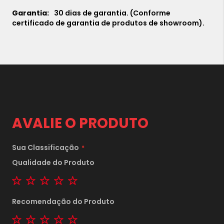
30 dias de garantia. (Conforme
certificado de garantia de produtos de showroom).
AVALIE O PRODUTO
Sua Classificação
Qualidade do Produto
1 star
2 stars
3 stars
4 stars
5 stars
Recomendação do Produto
1 star
2 stars
3 stars
4 stars
5 stars