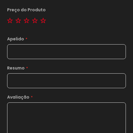
Preço do Produto
1 star
2 stars
3 stars
4 stars
5 stars
Apelido
Resumo
Avaliação
1x
sem juros de
12,00
*