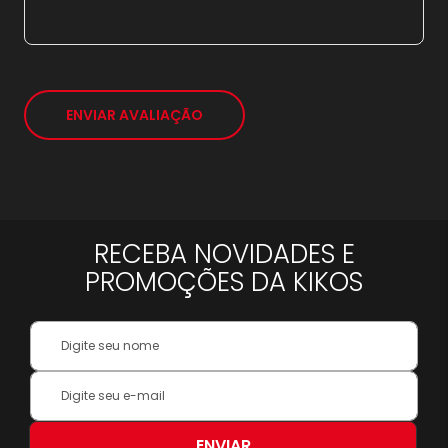
ENVIAR AVALIAÇÃO
RECEBA NOVIDADES E
PROMOÇÕES DA KIKOS
Your
Name:
Inscreva-
se
na
nossa
ENVIAR