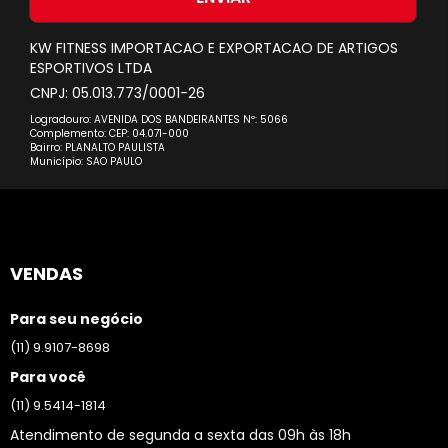
Newsletter:
KW FITNESS IMPORTACAO E EXPORTACAO DE ARTIGOS
ESPORTIVOS LTDA
CNPJ: 05.013.773/0001-26
Logradouro: AVENIDA DOS BANDEIRANTES Nº: 5066
Complemento: CEP: 04.071-000
Bairro: PLANALTO PAULISTA
Município: SAO PAULO
VENDAS
Para seu negócio
(11) 9.9107-8698
Para você
(11) 9.5414-1814
Atendimento de segunda a sexta das 09h às 18h