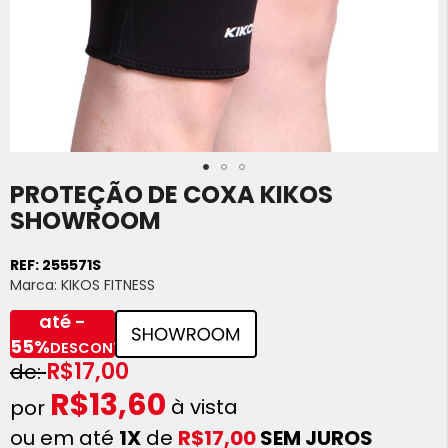
PROTEÇÃO DE COXA KIKOS
Saltar
para
SHOWROOM
o
início
REF:
255571S
da
Marca:
KIKOS FITNESS
Galeria
de
até -
imagens
55%
DESCONTO
R$17,00
R$13,60
à vista
ou em até
1X
de
R$17,00
SEM JUROS