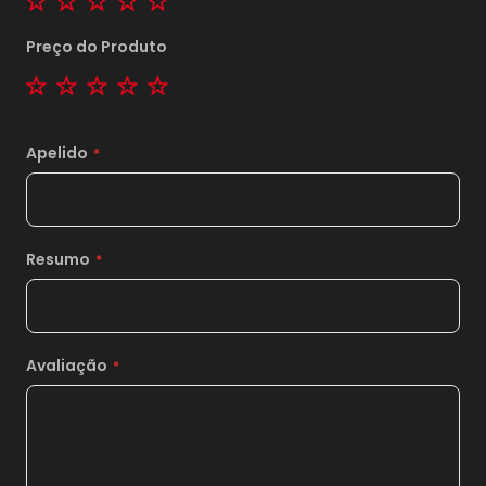
Preço do Produto
1 star
2 stars
3 stars
4 stars
5 stars
Apelido
Resumo
Avaliação
1x
sem juros de
17,00