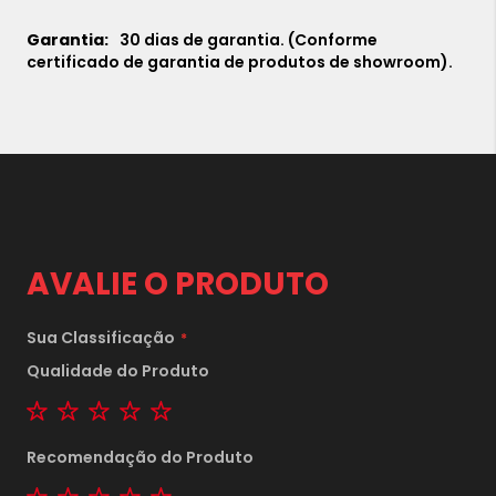
30 dias de garantia. (Conforme
certificado de garantia de produtos de showroom).
AVALIE O PRODUTO
Sua Classificação
Qualidade do Produto
1 star
2 stars
3 stars
4 stars
5 stars
Recomendação do Produto
1 star
2 stars
3 stars
4 stars
5 stars