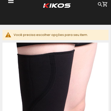
Me
Busc
Pu
pa
o
c
Você precisa escolher opções para seu item.
Pular
para
o
final
da
Galeria
de
imagens