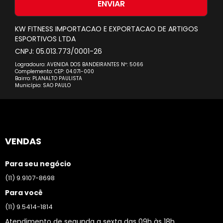
nossa
ENVIAR
Newsletter:
KW FITNESS IMPORTACAO E EXPORTACAO DE ARTIGOS
ESPORTIVOS LTDA
CNPJ: 05.013.773/0001-26
Logradouro: AVENIDA DOS BANDEIRANTES Nº: 5066
Complemento: CEP: 04.071-000
Bairro: PLANALTO PAULISTA
Município: SAO PAULO
VENDAS
Para seu negócio
(11) 9.9107-8698
Para você
(11) 9.5414-1814
Atendimento de segunda a sexta das 09h às 18h