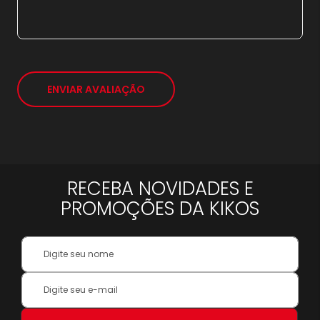
*
ENVIAR AVALIAÇÃO
RECEBA NOVIDADES E
PROMOÇÕES DA KIKOS
Your
Name:
Inscreva-
se
na