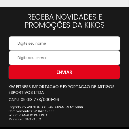
RECEBA NOVIDADES E
PROMOÇÕES DA KIKOS
Your
Name:
Inscreva-
se
na
nossa
ENVIAR
Newsletter:
KW FITNESS IMPORTACAO E EXPORTACAO DE ARTIGOS
ESPORTIVOS LTDA
CNPJ: 05.013.773/0001-26
Logradouro: AVENIDA DOS BANDEIRANTES Nº: 5066
Complemento: CEP: 04.071-000
Bairro: PLANALTO PAULISTA
Município: SAO PAULO