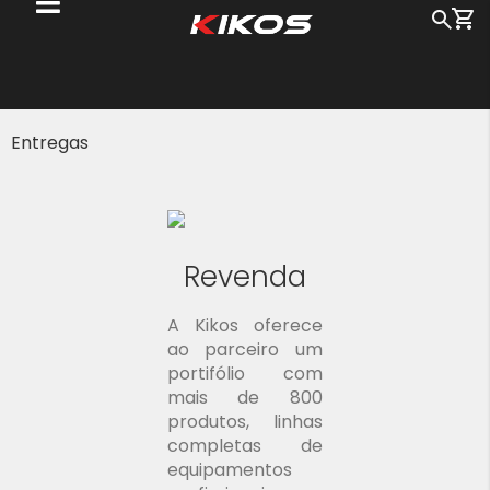
Me
Busc
Pu
pa
o
c
Entregas
Revenda
A Kikos oferece
ao parceiro um
portifólio com
mais de 800
produtos, linhas
completas de
equipamentos