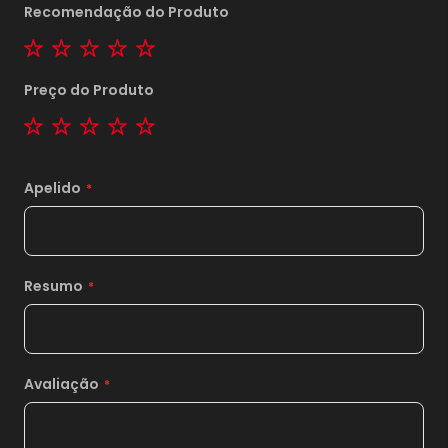
Recomendação do Produto
1 star
2 stars
3 stars
4 stars
5 stars
Preço do Produto
1 star
2 stars
3 stars
4 stars
5 stars
Apelido
Resumo
Avaliação
1x
sem juros de
45,00