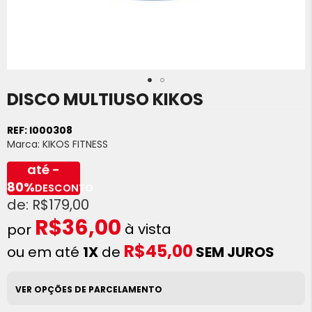
DISCO MULTIUSO KIKOS
Saltar
para
o
REF:
I000308
início
Marca:
KIKOS FITNESS
da
Galeria
até -
de
80%
DESCONTO
imagens
R$179,00
R$36,00
à vista
R$45,00
ou em até
1X
de
SEM JUROS
VER OPÇÕES DE PARCELAMENTO