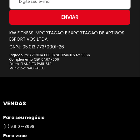
se
na
nossa
ENVIAR
Newsletter:
KW FITNESS IMPORTACAO E EXPORTACAO DE ARTIGOS
ESPORTIVOS LTDA
CNPJ: 05.013.773/0001-26
Logradouro: AVENIDA DOS BANDEIRANTES Nº: 5066
Complemento: CEP: 04.071-000
Bairro: PLANALTO PAULISTA
Município: SAO PAULO
VENDAS
Para seu negócio
(11) 9.9107-8698
Para você