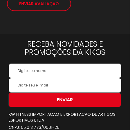
ENVIAR AVALIAÇÃO
RECEBA NOVIDADES E
PROMOÇÕES DA KIKOS
Your
Name:
Inscreva-
se
na
nossa
ENVIAR
Newsletter:
KW FITNESS IMPORTACAO E EXPORTACAO DE ARTIGOS
ESPORTIVOS LTDA
CNPJ: 05.013.773/0001-26