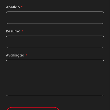
Apelido
Resumo
Avaliação
1x
sem juros de
20,00
*