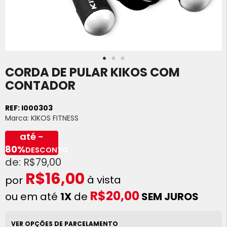
CORDA DE PULAR KIKOS COM
Saltar
para
CONTADOR
o
início
REF:
I000303
da
Marca:
KIKOS FITNESS
Galeria
de
até -
imagens
80%
DESCONTO
R$79,00
R$16,00
à vista
R$20,00
ou em até
1X
de
SEM JUROS
VER OPÇÕES DE PARCELAMENTO