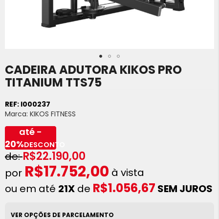
CADEIRA ADUTORA KIKOS PRO
Saltar
para
TITANIUM TTS75
o
início
REF:
I000237
da
Marca:
KIKOS FITNESS
Galeria
de
até -
imagens
20%
DESCONTO
R$22.190,00
R$17.752,00
à vista
R$1.056,67
ou em até
21X
de
SEM JUROS
VER OPÇÕES DE PARCELAMENTO