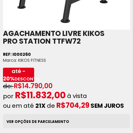
AGACHAMENTO LIVRE KIKOS
Saltar
para
PRO STATION TTFW72
o
início
REF:
I000260
da
Marca:
KIKOS FITNESS
Galeria
de
até -
imagens
20%
DESCONTO
R$14.790,00
R$11.832,00
à vista
R$704,29
ou em até
21X
de
SEM JUROS
VER OPÇÕES DE PARCELAMENTO