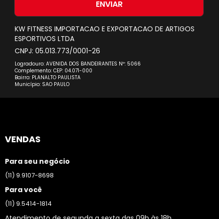
nossa
ENVIAR
Newsletter:
KW FITNESS IMPORTACAO E EXPORTACAO DE ARTIGOS
ESPORTIVOS LTDA
CNPJ: 05.013.773/0001-26
Logradouro: AVENIDA DOS BANDEIRANTES Nº: 5066
Complemento: CEP: 04.071-000
Bairro: PLANALTO PAULISTA
Município: SAO PAULO
VENDAS
Para seu negócio
(11) 9.9107-8698
Para você
(11) 9.5414-1814
Atendimento de segunda a sexta das 09h às 18h