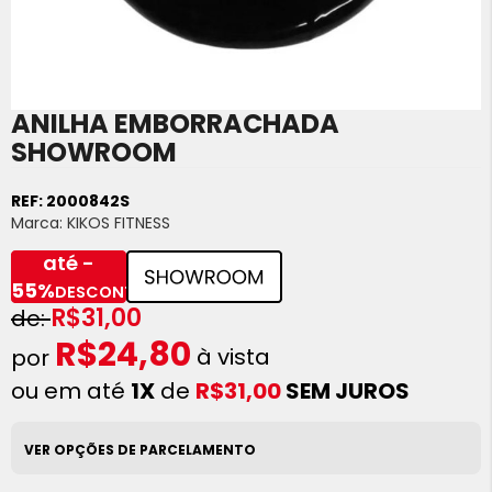
ANILHA EMBORRACHADA
Saltar
para
SHOWROOM
o
início
REF:
2000842S
da
Marca:
KIKOS FITNESS
Galeria
de
até -
imagens
55%
DESCONTO
R$31,00
R$24,80
à vista
ou em até
1X
de
R$31,00
SEM JUROS
VER OPÇÕES DE PARCELAMENTO