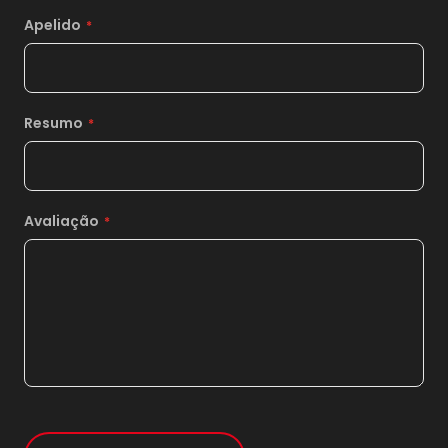
Apelido
Resumo
Avaliação
1x
sem juros de
31,00
*