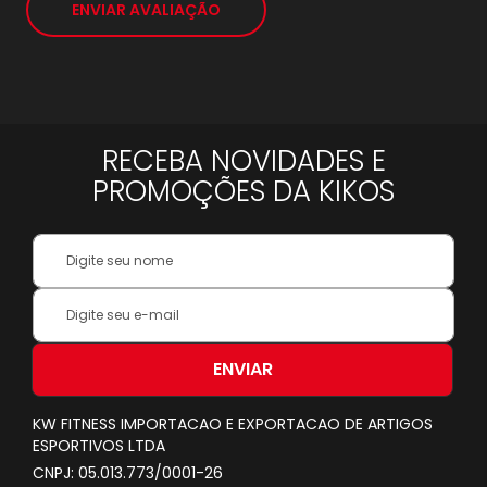
ENVIAR AVALIAÇÃO
RECEBA NOVIDADES E
PROMOÇÕES DA KIKOS
Your
Name:
Inscreva-
se
na
nossa
ENVIAR
Newsletter:
KW FITNESS IMPORTACAO E EXPORTACAO DE ARTIGOS
ESPORTIVOS LTDA
CNPJ: 05.013.773/0001-26