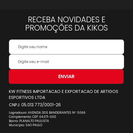
RECEBA NOVIDADES E
PROMOÇÕES DA KIKOS
Your
Name:
Inscreva-
se
na
nossa
ENVIAR
Newsletter:
KW FITNESS IMPORTACAO E EXPORTACAO DE ARTIGOS
ESPORTIVOS LTDA
CNPJ: 05.013.773/0001-26
Logradouro: AVENIDA DOS BANDEIRANTES Nº: 5066
Complemento: CEP: 04.071-000
Bairro: PLANALTO PAULISTA
Município: SAO PAULO