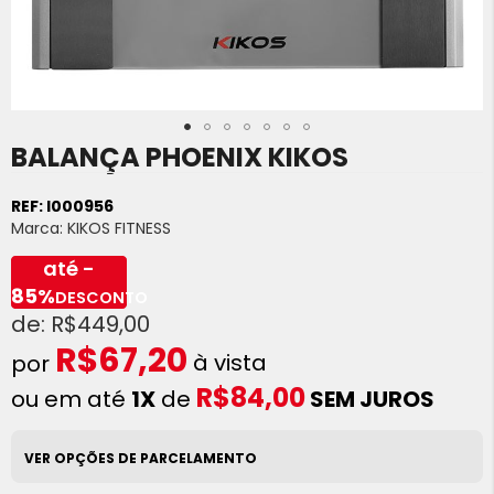
BALANÇA PHOENIX KIKOS
Saltar
para
o
REF:
I000956
início
Marca:
KIKOS FITNESS
da
Galeria
até -
de
85%
DESCONTO
imagens
R$449,00
R$67,20
à vista
R$84,00
ou em até
1X
de
SEM JUROS
VER OPÇÕES DE PARCELAMENTO