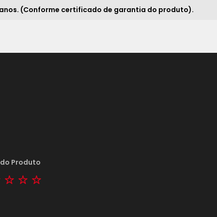
 anos. (Conforme certificado de garantia do produto).
18x
sem juros de
249,44
19x
sem juros de
236,32
20x
sem juros de
224,50
21x
sem juros de
213,81
*
 do Produto
tar
2 stars
3 stars
4 stars
5 stars