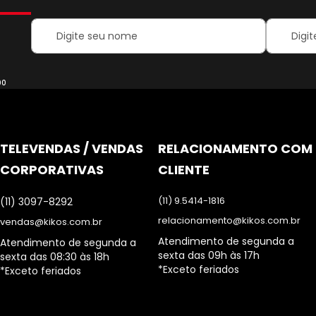
Your
Inscreva-
Name:
se
na
nossa
Newsletter
00
TELEVENDAS / VENDAS
RELACIONAMENTO COM
CORPORATIVAS
CLIENTE
(11) 9.5414-1816
(11) 3097-8292
relacionamento@kikos.com.br
vendas@kikos.com.br
Atendimento de segunda a
Atendimento de segunda a
sexta das 09h às 17h
sexta das 08:30 às 18h
*Exceto feriados
*Exceto feriados