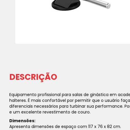
Saltar
para
o
início
da
DESCRIÇÃO
Galeria
de
imagens
Equipamento profissional para salas de ginástica em acad
halteres. É mais confortável por permitir que o usuário fa
diferenciais necessários para turbinar sua performance.
e um excelente revestimento de couro.
Dimensões:
Apresenta dimensões de espaço com 117 x 76 x 82 cm.