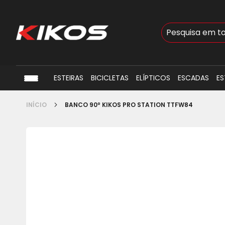
Busca
ESTEIRAS
BICICLETAS
ELÍPTICOS
ESCADAS
ES
INÍCIO
BANCO 90º KIKOS PRO STATION TTFW84
Pular
para
o
final
da
Galeria
de
imagens