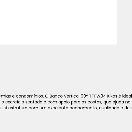
1x
sem juros de
4.490,00
2x
sem juros de
2.245,00
emias e condomínios. O Banco Vertical 90º TTFW84 Kikos é idea
ça o exercício sentado e com apoio para as costas, que ajuda na
3x
sem juros de
1.496,67
 Possui estrutura com um excelente acabamento, qualidade e d
4x
sem juros de
1.122,50
5x
sem juros de
898,00