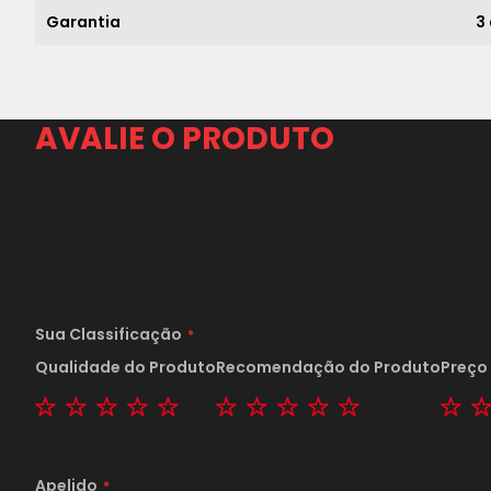
Garantia
3
AVALIE O PRODUTO
Sua Classificação
Qualidade do Produto
Recomendação do Produto
Preço
1 star
2 stars
3 stars
4 stars
5 stars
1 star
2 stars
3 stars
4 stars
5 stars
1 s
Apelido