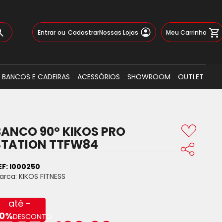
Pular
Meu Carrinho
Entrar
Cadastrar
Nossas Lojas
para
o
Busca
conteúdo
BANCOS E CADEIRAS
ACESSÓRIOS
SHOWROOM
OUTLET
BANCO 90º KIKOS PRO
STATION TTFW84
EF:
I000250
arca:
KIKOS FITNESS
até -
0%
DESCONTO