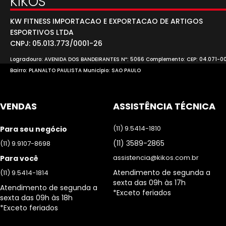
KIKOS
KW FITNESS IMPORTACAO E EXPORTACAO DE ARTIGOS
ESPORTIVOS LTDA
CNPJ: 05.013.773/0001-26
Logradouro: AVENIDA DOS BANDEIRANTES Nº: 5066 Complemento: CEP: 04.071-0
Bairro: PLANALTO PAULISTA Município: SAO PAULO
VENDAS
ASSISTÊNCIA TÉCNICA
(11) 9.5414-1810
Para seu negócio
(11) 3589-2865
(11) 9.9107-8698
assistencia@kikos.com.br
Para você
Atendimento de segunda a
(11) 9.5414-1814
sexta das 09h às 17h
Atendimento de segunda a
*Exceto feriados
sexta das 09h às 18h
*Exceto feriados