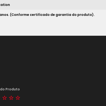
17x
sem juros de
522,94
tation
18x
sem juros de
493,89
 anos. (Conforme certificado de garantia do produto).
19x
sem juros de
467,89
20x
sem juros de
444,50
21x
sem juros de
423,33
*
 do Produto
tar
2 stars
3 stars
4 stars
5 stars