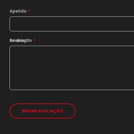
Apelido
Resumo
Avaliação
ENVIAR AVALIAÇÃO