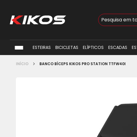
Busca
ESTEIRAS
BICICLETAS
ELÍPTICOS
ESCADAS
ES
INÍCIO
BANCO BÍCEPS KIKOS PRO STATION TTFW40I
Pular
para
o
final
da
Galeria
de
imagens