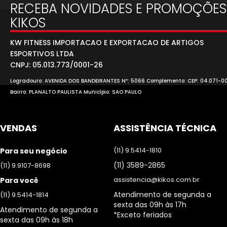
RECEBA NOVIDADES E PROMOÇÕES
KIKOS
KW FITNESS IMPORTACAO E EXPORTACAO DE ARTIGOS
ESPORTIVOS LTDA
CNPJ: 05.013.773/0001-26
Logradouro: AVENIDA DOS BANDEIRANTES Nº: 5066 Complemento: CEP: 04.071-0
Bairro: PLANALTO PAULISTA Município: SAO PAULO
VENDAS
ASSISTÊNCIA TÉCNICA
(11) 9.5414-1810
Para seu negócio
(11) 3589-2865
(11) 9.9107-8698
assistencia@kikos.com.br
Para você
Atendimento de segunda a
(11) 9.5414-1814
sexta das 09h às 17h
Atendimento de segunda a
*Exceto feriados
sexta das 09h às 18h