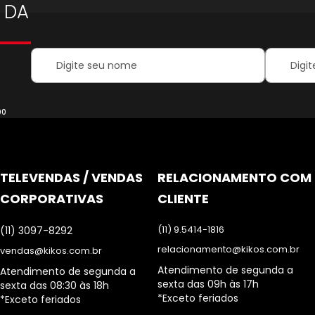
 DA
Your
Inscreva-
Name:
se
na
nossa
Newsletter
00
TELEVENDAS / VENDAS
RELACIONAMENTO COM
CORPORATIVAS
CLIENTE
(11) 9.5414-1816
(11) 3097-8292
relacionamento@kikos.com.br
vendas@kikos.com.br
Atendimento de segunda a
Atendimento de segunda a
sexta das 09h às 17h
sexta das 08:30 às 18h
*Exceto feriados
*Exceto feriados