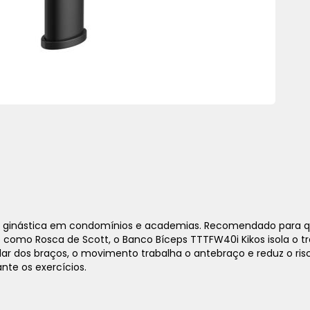
1x
sem juros de
8.890,00
 de ginástica em condomínios e academias. Recomendado para 
2x
sem juros de
4.445,00
omo Rosca de Scott, o Banco Bíceps TTTFW40i Kikos isola o tra
dos braços, o movimento trabalha o antebraço e reduz o risco 
3x
sem juros de
2.963,33
nte os exercícios.
4x
sem juros de
2.222,50