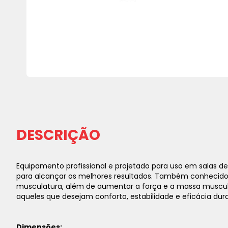
Saltar
para
o
início
da
DESCRIÇÃO
Galeria
de
imagens
Equipamento profissional e projetado para uso em salas
para alcançar os melhores resultados. Também conhecido c
musculatura, além de aumentar a força e a massa muscular 
aqueles que desejam conforto, estabilidade e eficácia dura
Dimensões: