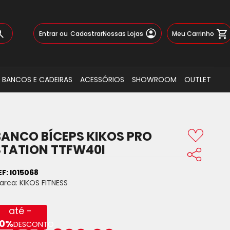
Pular
Meu Carrinho
Entrar
Cadastrar
Nossas Lojas
para
o
Busca
conteúdo
BANCOS E CADEIRAS
ACESSÓRIOS
SHOWROOM
OUTLET
BANCO BÍCEPS KIKOS PRO
STATION TTFW40I
EF:
I015068
arca:
KIKOS FITNESS
até -
0%
DESCONTO