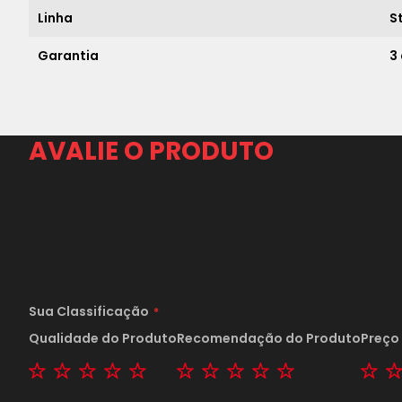
Linha
S
Garantia
3
AVALIE O PRODUTO
Sua Classificação
Qualidade do Produto
Recomendação do Produto
Preço
1 star
2 stars
3 stars
4 stars
5 stars
1 star
2 stars
3 stars
4 stars
5 stars
1 s