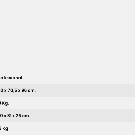
5x
sem juros de
1.778,00
6x
sem juros de
1.481,67
7x
sem juros de
1.270,00
8x
sem juros de
1.111,25
9x
sem juros de
987,78
10x
sem juros de
889,00
11x
sem juros de
808,18
rofissional
12x
sem juros de
740,83
0 x 70,5 x 96 cm.
13x
sem juros de
683,85
9 Kg.
14x
sem juros de
635,00
0 x 81 x 26 cm
15x
sem juros de
592,67
16x
sem juros de
555,63
9 Kg